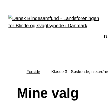
Gå til hovedindhold
R
Forside
Klasse 3 - Søskende, niecer/ne
Du
er
her:
Mine valg