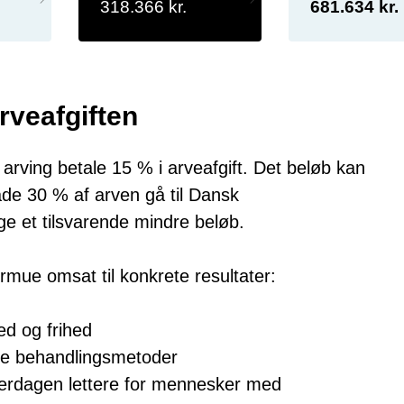
318.366 kr.
681.634 kr.
rveafgiften
 arving betale 15 % i arveafgift. Det beløb kan
lade 30 % af arven gå til Dansk
ge et tilsvarende mindre beløb.
ormue omsat til konkrete resultater:
ed og frihed
ye behandlingsmetoder
verdagen lettere for mennesker med