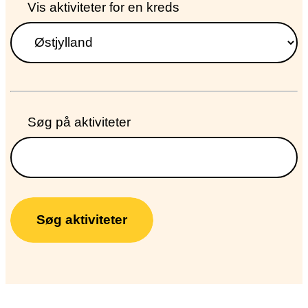
Søg
Vis aktiviteter for en kreds
dokumenter
fra
kreds
Søg på aktiviteter
Søg aktiviteter