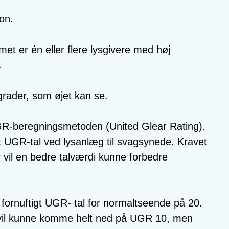
on.
et er én eller flere lysgivere med høj
.
rader, som øjet kan se.
GR-beregningsmetoden (United Glear Rating).
avt UGR-tal ved lysanlæg til svagsynede. Kravet
 vil en bedre talværdi kunne forbedre
 fornuftigt UGR- tal for normaltseende på 20.
s vil kunne komme helt ned på UGR 10, men