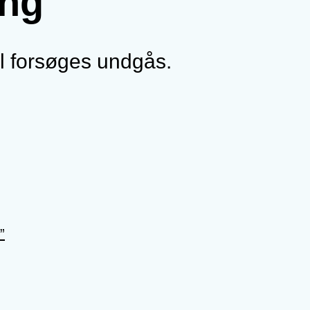
ng
al forsøges undgås.
”