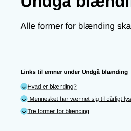
Undgå blændi
Alle former for blænding sk
Links til emner under Undgå blænding
Hvad er blænding?
”Mennesket har vænnet sig til dårligt lys
Tre former for blænding