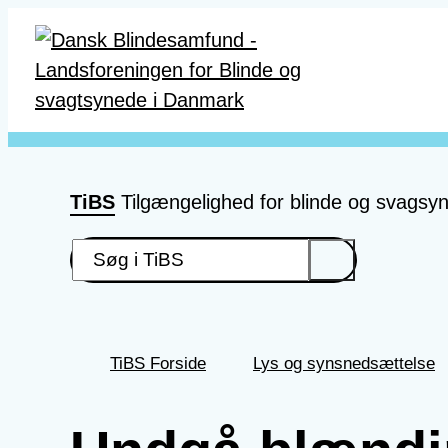
Gå til hovedindhold
TiBS
Tilgængelighed for blinde og svagsy
TiBS Forside
Lys og synsnedsættelse
Du
er
her: