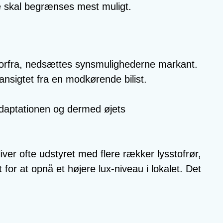
le skal begrænses mest muligt.
te forfra, nedsættes synsmulighederne markant.
 ansigtet fra en modkørende bilist.
adaptationen og dermed øjets
r ofte udstyret med flere rækker lysstofrør,
or at opnå et højere lux-niveau i lokalet. Det