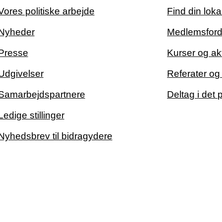
Vores politiske arbejde
Find din loka
Nyheder
Medlemsford
Presse
Kurser og akt
Udgivelser
Referater o
Samarbejdspartnere
Deltag i det 
Ledige stillinger
Nyhedsbrev til bidragydere