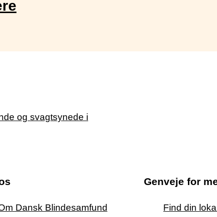
ere
os
Genveje for m
Om Dansk Blindesamfund
Find din lok