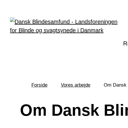
Gå til hovedindhold
R
Forside
Vores arbejde
Om Dansk 
Du
er
her:
Om Dansk Bl