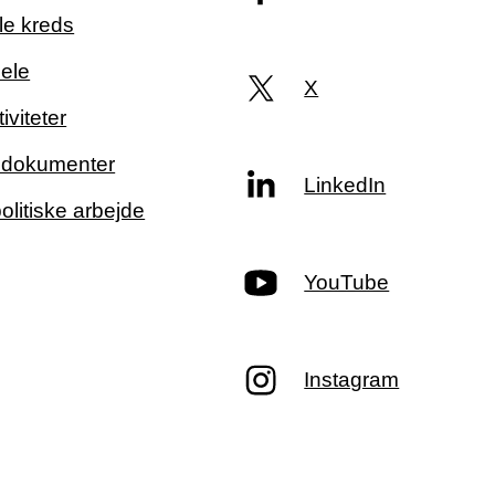
le kreds
ele
X
iviteter
g dokumenter
LinkedIn
politiske arbejde
YouTube
Instagram