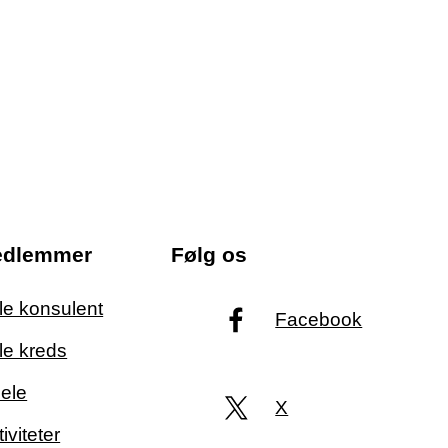
edlemmer
Følg os
ale konsulent
Facebook
le kreds
ele
X
iviteter