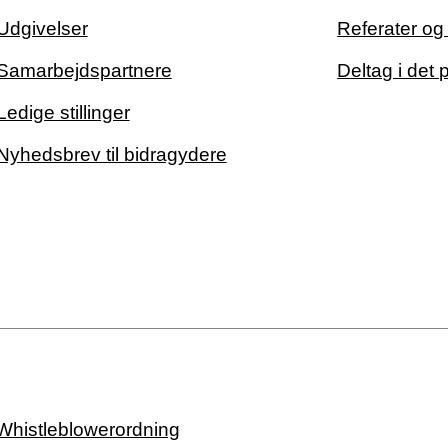
Udgivelser
Referater o
Samarbejdspartnere
Deltag i det 
Ledige stillinger
Nyhedsbrev til bidragydere
Whistleblowerordning