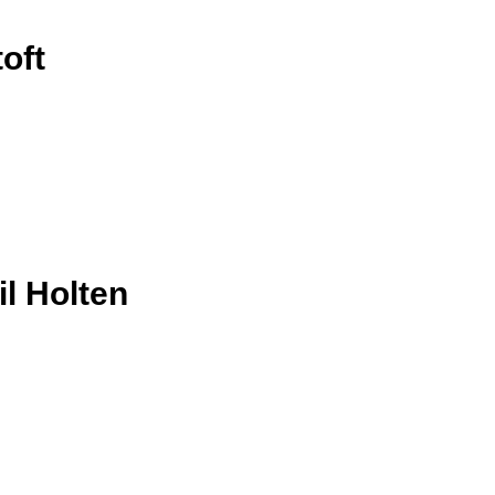
oft
l Holten