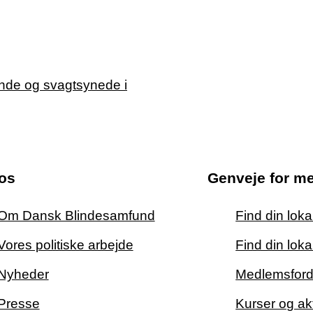
os
Genveje for m
Om Dansk Blindesamfund
Find din lok
Vores politiske arbejde
Find din loka
Nyheder
Medlemsford
Presse
Kurser og akt