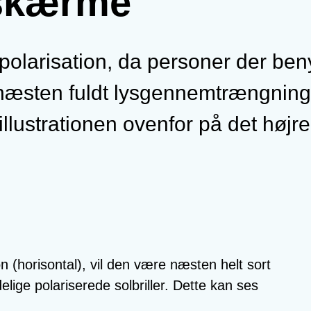
 skærme
polarisation, da personer der beny
få næsten fuldt lysgennemtrængning
llustrationen ovenfor på det højre
n (horisontal), vil den være næsten helt sort
lige polariserede solbriller. Dette kan ses