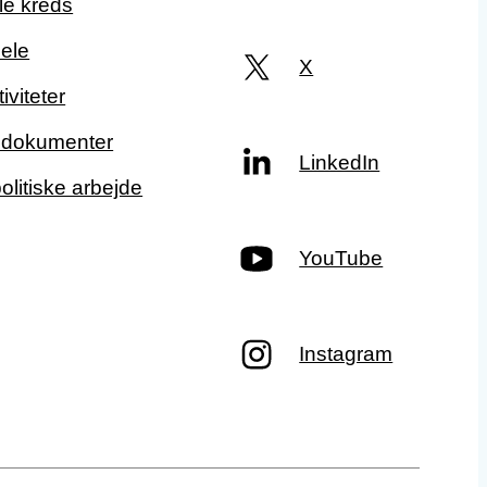
le kreds
ele
X
iviteter
g dokumenter
LinkedIn
politiske arbejde
YouTube
Instagram