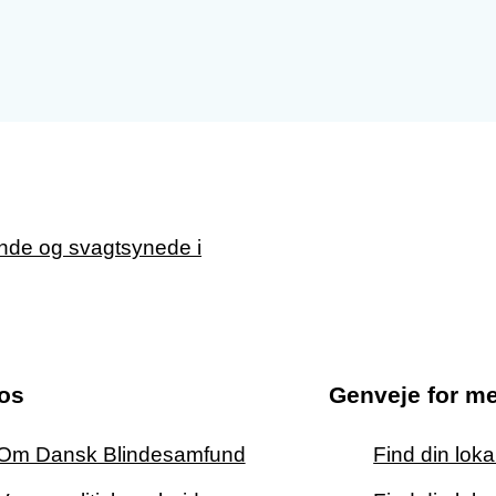
os
Genveje for m
Om Dansk Blindesamfund
Find din lok