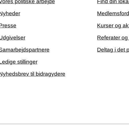
Vores politiske arbejde
Find din loka
Nyheder
Medlemsford
Presse
Kurser og akt
Udgivelser
Referater o
Samarbejdspartnere
Deltag i det 
Ledige stillinger
Nyhedsbrev til bidragydere