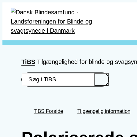
Gå til hovedindhold
TiBS
Tilgængelighed for blinde og svagsy
TiBS Forside
Tilgængelig information
Du
er
her: