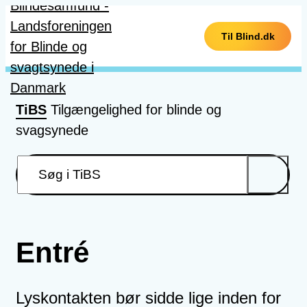
Gå til hovedindhold
Til Blind.dk
TiBS
Tilgængelighed for blinde og
svagsynede
Entré
Lyskontakten bør sidde lige inden for