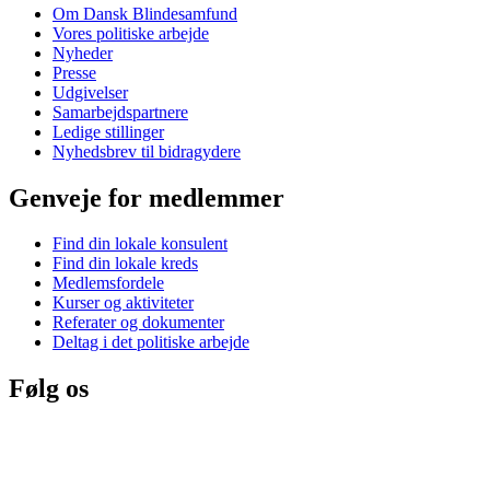
Om Dansk Blindesamfund
Vores politiske arbejde
Nyheder
Presse
Udgivelser
Samarbejdspartnere
Ledige stillinger
Nyhedsbrev til bidragydere
Genveje for medlemmer
Find din lokale konsulent
Find din lokale kreds
Medlemsfordele
Kurser og aktiviteter
Referater og dokumenter
Deltag i det politiske arbejde
Følg os