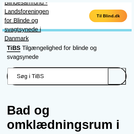
Gå til hovedindhold
Til Blind.dk
TiBS
Tilgængelighed for blinde og
svagsynede
Bad og
omklædningsrum i