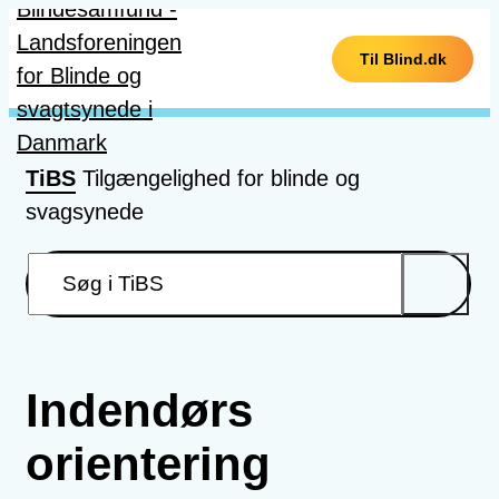
Gå til hovedindhold
Til Blind.dk
TiBS
Tilgængelighed for blinde og
svagsynede
Indendørs
orientering