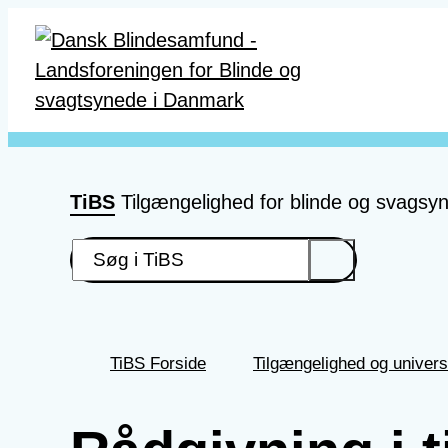
Gå til hovedindhold
TiBS
Tilgængelighed for blinde og svagsy
TiBS Forside
Tilgængelighed og univers
Du
er
her: