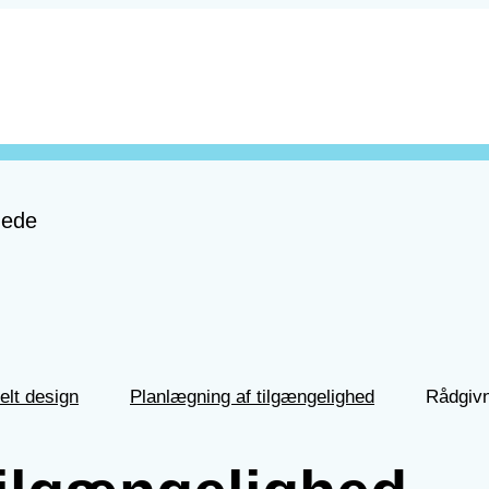
nede
elt design
Planlægning af tilgængelighed
Rådgivn