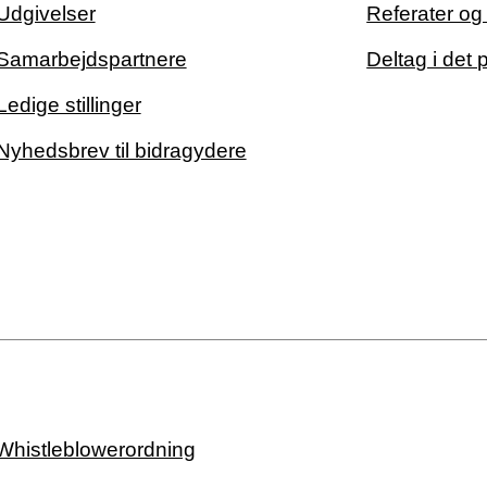
Udgivelser
Referater o
Samarbejdspartnere
Deltag i det 
Ledige stillinger
Nyhedsbrev til bidragydere
Whistleblowerordning