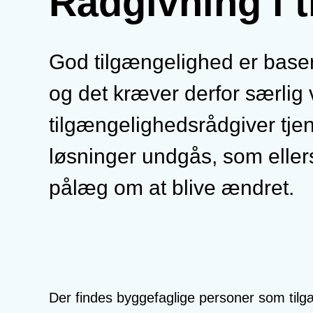
Rådgivning i 
God tilgængelighed er basere
og det kræver derfor særlig v
tilgængelighedsrådgiver tjene
løsninger undgås, som ellers
pålæg om at blive ændret.
Der findes byggefaglige personer som tilgæ