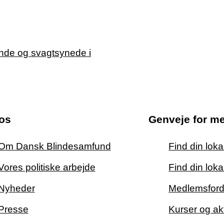
os
Genveje for m
Om Dansk Blindesamfund
Find din lok
Vores politiske arbejde
Find din loka
Nyheder
Medlemsford
Presse
Kurser og akt