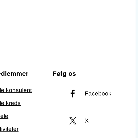
edlemmer
Følg os
ale konsulent
Facebook
le kreds
ele
X
iviteter