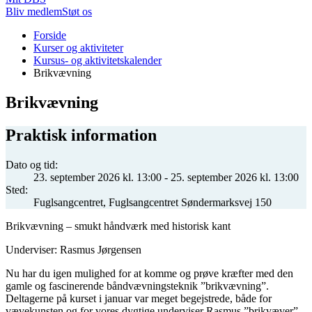
Bliv medlem
Støt os
Du
Forside
er
Kurser og aktiviteter
her:
Kursus- og aktivitetskalender
Brikvævning
Brikvævning
Praktisk information
Dato og tid:
23. september 2026 kl. 13:00 - 25. september 2026 kl. 13:00
Sted:
Fuglsangcentret, Fuglsangcentret Søndermarksvej 150
Brikvævning – smukt håndværk med historisk kant
Underviser: Rasmus Jørgensen
Nu har du igen mulighed for at komme og prøve kræfter med den
gamle og fascinerende båndvævningsteknik ”brikvævning”.
Deltagerne på kurset i januar var meget begejstrede, både for
vævekunsten og for vores dygtige underviser Rasmus ”brikvæver”,