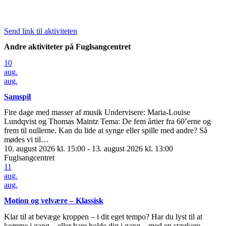
Send link til aktiviteten
Andre aktiviteter på Fuglsangcentret
10
aug.
aug.
Samspil
Fire dage med masser af musik Undervisere: Maria-Louise
Lundqvist og Thomas Maintz Tema: De fem årtier fra 60’erne og
frem til nullerne. Kan du lide at synge eller spille med andre? Så
mødes vi til…
10. august 2026 kl. 15:00 - 13. august 2026 kl. 13:00
Fuglsangcentret
11
aug.
aug.
Motion og velvære – Klassisk
Klar til at bevæge kroppen – i dit eget tempo? Har du lyst til at
komme i gang – eller bare holde dig i gang – med en stærkere,