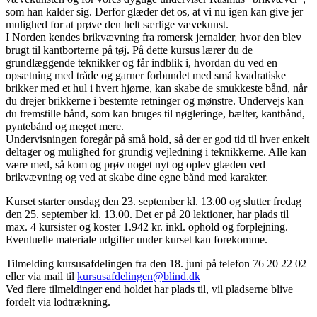
som han kalder sig. Derfor glæder det os, at vi nu igen kan give jer
mulighed for at prøve den helt særlige vævekunst.
I Norden kendes brikvævning fra romersk jernalder, hvor den blev
brugt til kantborterne på tøj. På dette kursus lærer du de
grundlæggende teknikker og får indblik i, hvordan du ved en
opsætning med tråde og garner forbundet med små kvadratiske
brikker med et hul i hvert hjørne, kan skabe de smukkeste bånd, når
du drejer brikkerne i bestemte retninger og mønstre. Undervejs kan
du fremstille bånd, som kan bruges til nøgleringe, bælter, kantbånd,
pyntebånd og meget mere.
Undervisningen foregår på små hold, så der er god tid til hver enkelt
deltager og mulighed for grundig vejledning i teknikkerne. Alle kan
være med, så kom og prøv noget nyt og oplev glæden ved
brikvævning og ved at skabe dine egne bånd med karakter.
Kurset starter onsdag den 23. september kl. 13.00 og slutter fredag
den 25. september kl. 13.00. Det er på 20 lektioner, har plads til
max. 4 kursister og koster 1.942 kr. inkl. ophold og forplejning.
Eventuelle materiale udgifter under kurset kan forekomme.
Tilmelding kursusafdelingen fra den 18. juni på telefon 76 20 22 02
eller via mail til
kursusafdelingen@blind.dk
Ved flere tilmeldinger end holdet har plads til, vil pladserne blive
fordelt via lodtrækning.