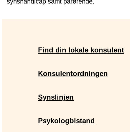
synshandicap samt pårørende.
Find din lokale konsulent
Konsulentordningen
Synslinjen
Psykologbistand