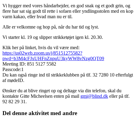
Vi hygger med vores håndarbejder, en god snak og et godt grin, og
flere har sat sig godt til rette i sofaen eller yndlingsstolen med en kop
varm kakao, eller hvad man nu er til.
Alle er velkomne og hop på, når du har tid og lyst.
Vi starter kl. 19 og slipper strikketøjet igen kl. 20.30.
Klik her på linket, hvis du vil være med:
https://us02web.zoom.us/j/85151275582?
pwd=b3M4cFJxUHFnZnpuU3kyWW8vNzg0QT09
Meeting ID: 851 5127 5582
Passcode:1
Du kan også ringe ind til strikkeklubben på tlf. 32 7280 10 efterfulgt
af mødeID.
Ønsker du at blive ringet op og deltage via din telefon, skal du
kontakte Gitte Micheelsen enten på mail
gmi@blind.dk
eller på tlf.
92 82 29 31.
Del denne aktivitet med andre