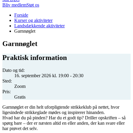
Bliv medlem
Støt os
Du
Forside
er
Kurser og aktiviteter
her:
Landsdækkende aktiviteter
Garnnøglet
Garnnøglet
Praktisk information
Dato og tid:
16. september 2026 kl. 19:00 - 20:30
Sted:
Zoom
Pris:
Gratis
Garnnøglet er din helt uforpligtende strikkeklub på nettet, hvor
ligesindede strikkeglade mødes og inspirerer hinanden.
Hvad har du på pinden? Har du et godt tip? Driller opskriften – så
spørg bare – der er næsten altid en eller anden, der kan svare eller
har prøvet det selv.