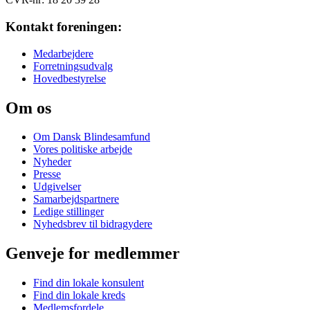
Kontakt foreningen:
Medarbejdere
Forretningsudvalg
Hovedbestyrelse
Om os
Om Dansk Blindesamfund
Vores politiske arbejde
Nyheder
Presse
Udgivelser
Samarbejdspartnere
Ledige stillinger
Nyhedsbrev til bidragydere
Genveje for medlemmer
Find din lokale konsulent
Find din lokale kreds
Medlemsfordele