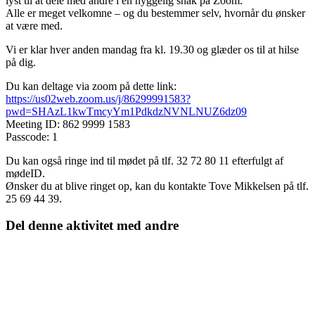
lyst til at dele med andre i en hyggelig snak på Zoom.
Alle er meget velkomne – og du bestemmer selv, hvornår du ønsker
at være med.
Vi er klar hver anden mandag fra kl. 19.30 og glæder os til at hilse
på dig.
Du kan deltage via zoom på dette link:
https://us02web.zoom.us/j/86299991583?
pwd=SHAzL1kwTmcyYm1PdkdzNVNLNUZ6dz09
Meeting ID: 862 9999 1583
Passcode: 1
Du kan også ringe ind til mødet på tlf. 32 72 80 11 efterfulgt af
mødeID.
Ønsker du at blive ringet op, kan du kontakte Tove Mikkelsen på tlf.
25 69 44 39.
Del denne aktivitet med andre