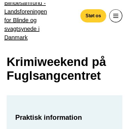
Gå til hovedindhold
Støt os
Krimiweekend på
Fuglsangcentret
Praktisk information