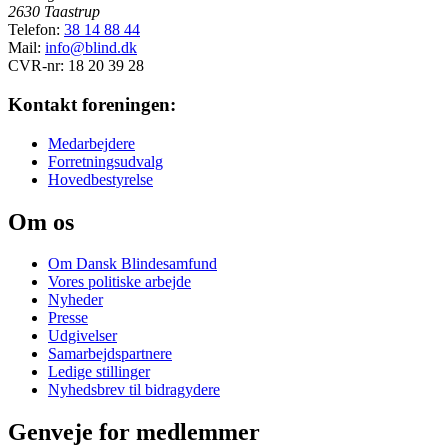
2630 Taastrup
Telefon:
38 14 88 44
Mail:
info@blind.dk
CVR-nr: 18 20 39 28
Kontakt foreningen:
Medarbejdere
Forretningsudvalg
Hovedbestyrelse
Om os
Om Dansk Blindesamfund
Vores politiske arbejde
Nyheder
Presse
Udgivelser
Samarbejdspartnere
Ledige stillinger
Nyhedsbrev til bidragydere
Genveje for medlemmer