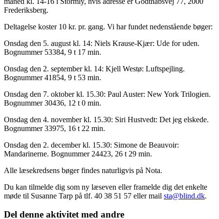
måned kl. 14-16 i Stormly, hvis adresse er Godthåbsvej 77, 2000
Frederiksberg.
Deltagelse koster 10 kr. pr. gang. Vi har fundet nedenstående bøger:
Onsdag den 5. august kl. 14: Niels Krause-Kjær: Ude for uden.
Bognummer 53384, 9 t 17 min.
Onsdag den 2. september kl. 14: Kjell Westø: Luftspejling.
Bognummer 41854, 9 t 53 min.
Onsdag den 7. oktober kl. 15.30: Paul Auster: New York Trilogien.
Bognummer 30436, 12 t 0 min.
Onsdag den 4. november kl. 15.30: Siri Hustvedt: Det jeg elskede.
Bognummer 33975, 16 t 22 min.
Onsdag den 2. december kl. 15.30: Simone de Beauvoir:
Mandarinerne. Bognummer 24423, 26 t 29 min.
Alle læsekredsens bøger findes naturligvis på Nota.
Du kan tilmelde dig som ny læseven eller framelde dig det enkelte
møde til Susanne Tarp på tlf. 40 38 51 57 eller mail
sta@blind.dk
.
Del denne aktivitet med andre