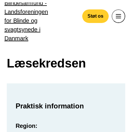
Gå til hovedindhold
Støt os
Læsekredsen
Praktisk information
Region: