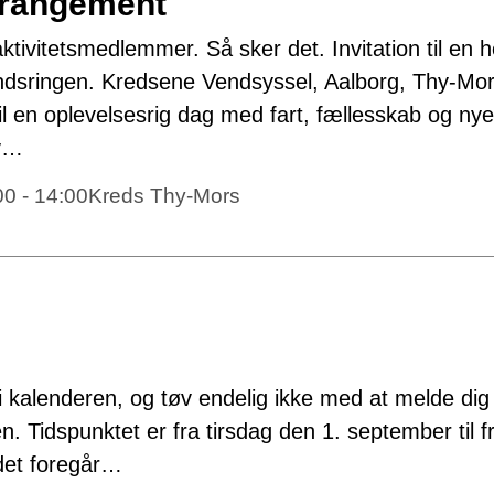
arrangement
vitetsmedlemmer. Så sker det. Invitation til en he
andsringen. Kredsene Vendsyssel, Aalborg, Thy-Mo
til en oplevelsesrig dag med fart, fællesskab og nye
lv…
00 - 14:00
Kreds Thy-Mors
 kalenderen, og tøv endelig ikke med at melde dig 
sen. Tidspunktet er fra tirsdag den 1. september til 
det foregår…