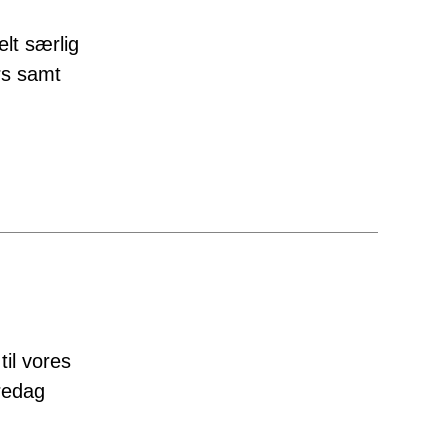
lt særlig
rs samt
til vores
fredag