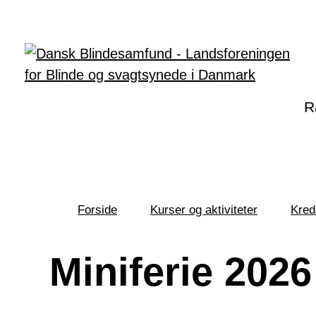
Gå til hovedindhold
R
Forside
Kurser og aktiviteter
Kred
Du
er
her:
Miniferie 2026