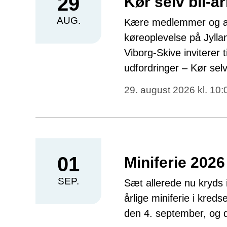
29
Kør selv bil-
AUG.
Kære medlemmer og akti
køreoplevelse på Jyll
Viborg-Skive inviterer 
udfordringer – Kør se
29. august 2026 kl. 10:
01
Miniferie 2026
SEP.
Sæt allerede nu kryds i
årlige miniferie i kred
den 4. september, og 