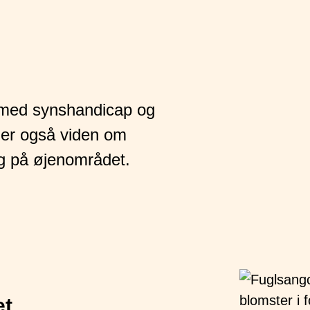
et med synshandicap og
inder også viden om
g på øjenområdet.
et