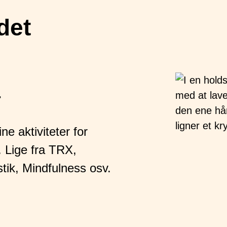
det
r
ne aktiviteter for
 Lige fra TRX,
ik, Mindfulness osv.