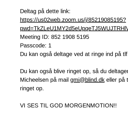
Deltag på dette link:
https://us02web.zoom.us/j/85219085195?
pwd=TkZLeU1MY2d5eUpqeTJ5WUJTRHl
Meeting ID: 852 1908 5195
Passcode: 1
Du kan også deltage ved at ringe ind på tlf
Du kan også blive ringet op, så du deltager v
Micheelsen på mail
gmi@blind.dk
eller på 
ringet op.
VI SES TIL GOD MORGENMOTION!!