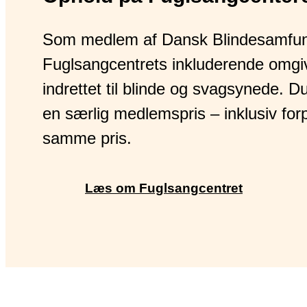
Som medlem af Dansk Blindesamfun
Fuglsangcentrets inkluderende omgive
indrettet til blinde og svagsynede. D
en særlig medlemspris – inklusiv forp
samme pris.
Læs om Fuglsangcentret