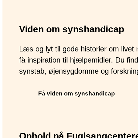
Viden om synshandicap
Læs og lyt til gode historier om liv
få inspiration til hjælpemidler. Du f
synstab, øjensygdomme og forsknin
Få viden om synshandicap
Ophold på Fuglsangcenter