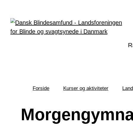
Gå til hovedindhold
R
Forside
Kurser og aktiviteter
Land
Du
er
her:
Morgengymna