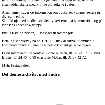
får en fortælling om stedet og går rundt på egen hånd, herefter
eftermiddagskaffe med kringle og lagkage i cafeen.
Arrangementstider og information om buskørsel kommer senere på
diverse medier.
Så hold øje med medlemsbladet, lydaviserne, på hjemmesiden og på
kredsens Facebook-gruppe.
Pris 300 kr. pr. person, 1. ledsager til samme pris.
Betaling MobilePay på nr. 119700. Husk at skrive ”Sommer” i
kommentarfeltet. Du kan også betale kontant på selve dagen.
Er du interesseret, så kontakt: Bente Nielsen, tlf. 27 24 17 10, Vivi
Brøste, tlf. 24 46 40 99 eller Else Møller, tlf. 31 37 42 72.
Mvh. Festudvalget
Del denne aktivitet med andre