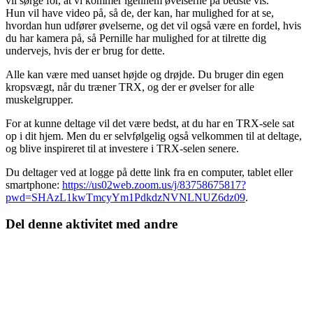
vil sørge for, at vi kommer igennem øvelserne på bedste vis.
Hun vil have video på, så de, der kan, har mulighed for at se,
hvordan hun udfører øvelserne, og det vil også være en fordel, hvis
du har kamera på, så Pernille har mulighed for at tilrette dig
undervejs, hvis der er brug for dette.
Alle kan være med uanset højde og drøjde. Du bruger din egen
kropsvægt, når du træner TRX, og der er øvelser for alle
muskelgrupper.
For at kunne deltage vil det være bedst, at du har en TRX-sele sat
op i dit hjem. Men du er selvfølgelig også velkommen til at deltage,
og blive inspireret til at investere i TRX-selen senere.
Du deltager ved at logge på dette link fra en computer, tablet eller
smartphone:
https://us02web.zoom.us/j/83758675817?
pwd=SHAzL1kwTmcyYm1PdkdzNVNLNUZ6dz09
.
Del denne aktivitet med andre