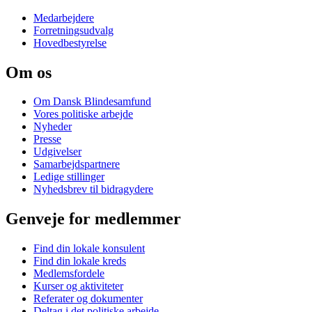
Medarbejdere
Forretningsudvalg
Hovedbestyrelse
Om os
Om Dansk Blindesamfund
Vores politiske arbejde
Nyheder
Presse
Udgivelser
Samarbejdspartnere
Ledige stillinger
Nyhedsbrev til bidragydere
Genveje for medlemmer
Find din lokale konsulent
Find din lokale kreds
Medlemsfordele
Kurser og aktiviteter
Referater og dokumenter
Deltag i det politiske arbejde