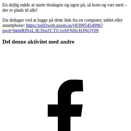
En dejlig måde at starte tirsdagen og ugen på, så kom og vær med –
der er plads til alle!
Du deltager ved at logge på dette link fra en computer, tablet eller
smartphone:
https://us02web.zoom.us/j/83995454996?
pwd=bkhtRlNxL3E3SnZCTU1oSFNHcHJNQT09
Del denne aktivitet med andre