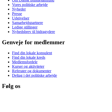
Om Dansk Blindesamfund
Vores politiske arbejde
Nyheder
Presse
Udgivelser
Samarbejdspartnere
Ledige stillinger
Nyhedsbrev til bidragydere
Genveje for medlemmer
Find din lokale konsulent
Find din lokale kreds
Medlemsfordele
Kurser og aktiviteter
Referater og dokumenter
Deltag i det politiske arbejde
Følg os