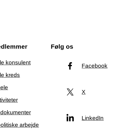
edlemmer
Følg os
ale konsulent
Facebook
le kreds
ele
X
iviteter
g dokumenter
LinkedIn
politiske arbejde