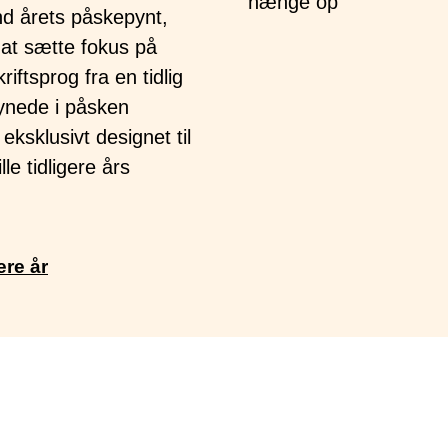
d årets påskepynt,
r at sætte fokus på
riftsprog fra en tidlig
synede i påsken
ksklusivt designet til
le tidligere års
ere år