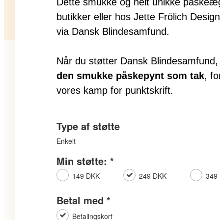
Dette smukke og helt unikke påskeæg v
butikker eller hos Jette Frölich Design
via Dansk Blindesamfund.
Når du støtter Dansk Blindesamfund
den smukke påskepynt som tak
, f
vores kamp for punktskrift.