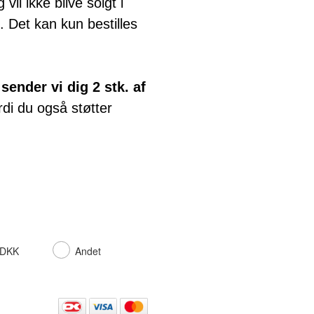
il ikke blive solgt i
. Det kan kun bestilles
,
sender vi dig 2 stk. af
ordi du også støtter