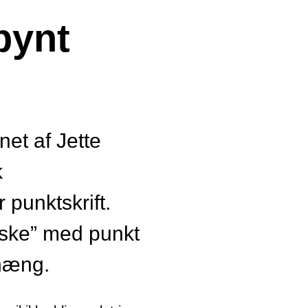
pynt
net af Jette
k
punktskrift.
åske” med punkt
hæng.