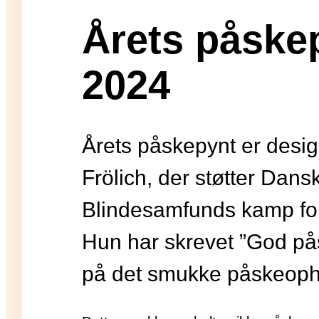
Årets påske
2024
Årets påskepynt er desig
Frölich, der støtter Dans
Blindesamfunds kamp for 
Hun har skrevet ”God p
på det smukke påskeop