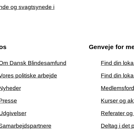
os
Genveje for m
Om Dansk Blindesamfund
Find din lok
Vores politiske arbejde
Find din loka
Nyheder
Medlemsford
Presse
Kurser og akt
Udgivelser
Referater o
Samarbejdspartnere
Deltag i det 