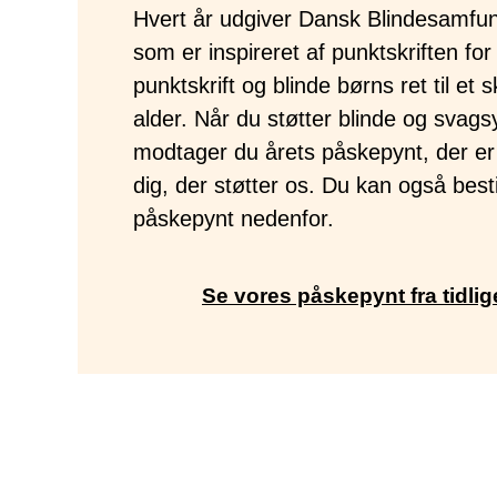
Hvert år udgiver Dansk Blindesamfun
som er inspireret af punktskriften fo
punktskrift og blinde børns ret til et sk
alder. Når du støtter blinde og svag
modtager du årets påskepynt, der er e
dig, der støtter os. Du kan også bestil
påskepynt nedenfor.
Se vores påskepynt fra tidlig