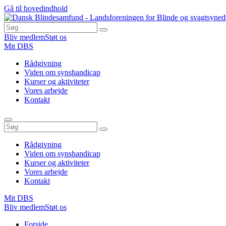
Gå til hovedindhold
Bliv medlem
Støt os
Mit DBS
Rådgivning
Viden om synshandicap
Kurser og aktiviteter
Vores arbejde
Kontakt
Rådgivning
Viden om synshandicap
Kurser og aktiviteter
Vores arbejde
Kontakt
Mit DBS
Bliv medlem
Støt os
Du
Forside