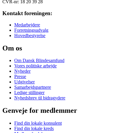
CVR-nr: 18 20 39 28
Kontakt foreningen:
Medarbejdere
Forretningsudvalg
Hovedbestyrelse
Om os
Om Dansk Blindesamfund
Vores politiske arbejde
Nyheder
Presse
Udgivelser
Samarbejdspartnere
Ledige stillinger
Nyhedsbrev til bidragydere
Genveje for medlemmer
Find din lokale konsulent
Find din lokale kreds