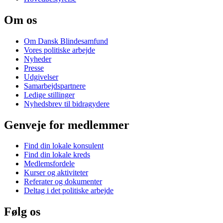
Om os
Om Dansk Blindesamfund
Vores politiske arbejde
Nyheder
Presse
Udgivelser
Samarbejdspartnere
Ledige stillinger
Nyhedsbrev til bidragydere
Genveje for medlemmer
Find din lokale konsulent
Find din lokale kreds
Medlemsfordele
Kurser og aktiviteter
Referater og dokumenter
Deltag i det politiske arbejde
Følg os