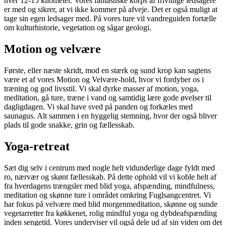
hver 12-15 kilometer. Vores fantastiske korps af frivillige ledsagere
er med og sikrer, at vi ikke kommer på afveje. Det er også muligt at
tage sin egen ledsager med. På vores ture vil vandreguiden fortælle
om kulturhistorie, vegetation og sågar geologi.
Motion og velvære
Første, eller næste skridt, mod en stærk og sund krop kan sagtens
være et af vores Motion og Velvære-hold, hvor vi fordyber os i
træning og god livsstil. Vi skal dyrke masser af motion, yoga,
meditation, gå ture, træne i vand og samtidig lære gode øvelser til
dagligdagen. Vi skal have sved på panden og forkæles med
saunagus. Alt sammen i en hyggelig stemning, hvor der også bliver
plads til gode snakke, grin og fællesskab.
Yoga-retreat
Sæt dig selv i centrum med nogle helt vidunderlige dage fyldt med
ro, nærvær og skønt fællesskab. På dette ophold vil vi koble helt af
fra hverdagens trængsler med blid yoga, afspænding, mindfulness,
meditation og skønne ture i området omkring Fuglsangcentret. Vi
har fokus på velvære med blid morgenmeditation, skønne og sunde
vegetarretter fra køkkenet, rolig mindful yoga og dybdeafspænding
inden sengetid. Vores underviser vil også dele ud af sin viden om det