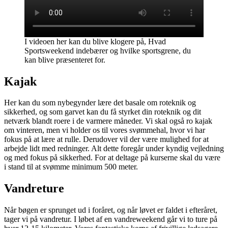
I videoen her kan du blive klogere på, Hvad
Sportsweekend indebærer og hvilke sportsgrene, du
kan blive præsenteret for.
Kajak
Her kan du som nybegynder lære det basale om roteknik og
sikkerhed, og som garvet kan du få styrket din roteknik og dit
netværk blandt roere i de varmere måneder. Vi skal også ro kajak
om vinteren, men vi holder os til vores svømmehal, hvor vi har
fokus på at lære at rulle. Derudover vil der være mulighed for at
arbejde lidt med redninger. Alt dette foregår under kyndig vejledning
og med fokus på sikkerhed. For at deltage på kurserne skal du være
i stand til at svømme minimum 500 meter.
Vandreture
Når bøgen er sprunget ud i foråret, og når løvet er faldet i efteråret,
tager vi på vandretur. I løbet af en vandreweekend går vi to ture på