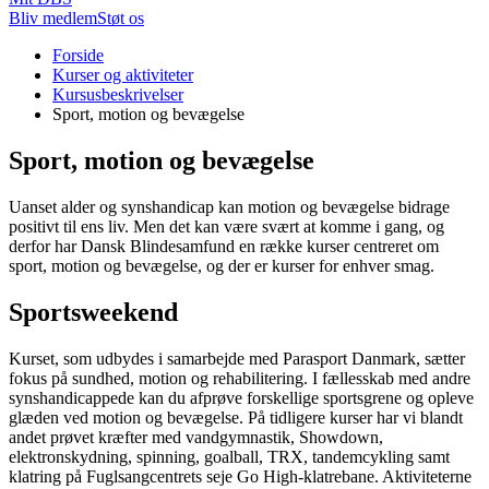
Bliv medlem
Støt os
Du
Forside
er
Kurser og aktiviteter
her:
Kursusbeskrivelser
Sport, motion og bevægelse
Sport, motion og bevægelse
Uanset alder og synshandicap kan motion og bevægelse bidrage
positivt til ens liv. Men det kan være svært at komme i gang, og
derfor har Dansk Blindesamfund en række kurser centreret om
sport, motion og bevægelse, og der er kurser for enhver smag.
Sportsweekend
Kurset, som udbydes i samarbejde med Parasport Danmark, sætter
fokus på sundhed, motion og rehabilitering. I fællesskab med andre
synshandicappede kan du afprøve forskellige sportsgrene og opleve
glæden ved motion og bevægelse. På tidligere kurser har vi blandt
andet prøvet kræfter med vandgymnastik, Showdown,
elektronskydning, spinning, goalball, TRX, tandemcykling samt
klatring på Fuglsangcentrets seje Go High-klatrebane. Aktiviteterne