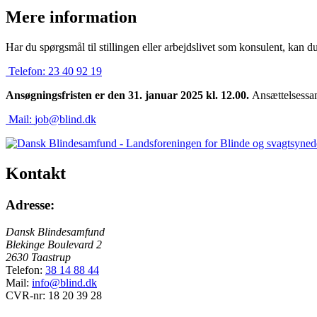
Mere information
Har du spørgsmål til stillingen eller arbejdslivet som konsulent, kan 
Telefon:
23 40 92 19
Ansøgningsfristen er den 31. januar 2025 kl. 12.00.
Ansættelsessam
Mail:
job@blind.dk
Kontakt
Adresse:
Dansk Blindesamfund
Blekinge Boulevard 2
2630 Taastrup
Telefon:
38 14 88 44
Mail:
info@blind.dk
CVR-nr: 18 20 39 28