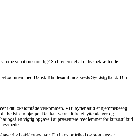
 samme situation som dig? Så bliv en del af et livsbekræftende
bejde tæt sammen med Dansk Blindesamfunds kreds Sydøstjylland. Din
er i dit lokalområde velkommen. Vi tilbyder altid et hjemmebesøg.
 du bedst kan hjælpe. Det kan være alt fra et lyttende øre og
 har også en vigtig opgave i at præsentere medlemmet for kursustilbud
svagsynede.
påtage dig bisidderopgaver. Du har stor frihed og stort ansvar