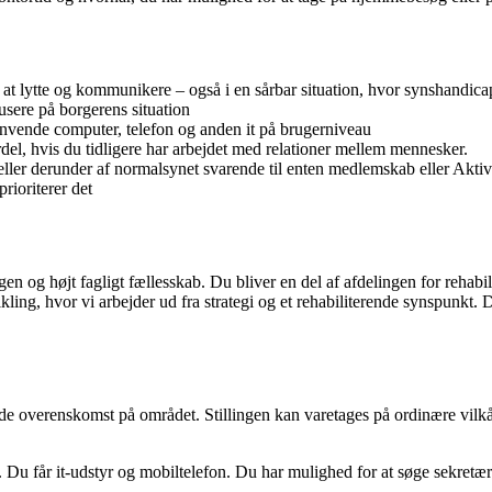
at lytte og kommunikere – også i en sårbar situation, hvor synshandica
usere på borgerens situation
nvende computer, telefon og anden it på brugerniveau
el, hvis du tidligere har arbejdet med relationer mellem mennesker.
% eller derunder af normalsynet svarende til enten medlemskab eller Ak
prioriterer det
gen og højt fagligt fællesskab. Du bliver en del af afdelingen for reha
ling, hvor vi arbejder ud fra strategi og et rehabiliterende synspunkt.
de overenskomst på området. Stillingen kan varetages på ordinære vilkår
 Du får it-udstyr og mobiltelefon. Du har mulighed for at søge sekretæ