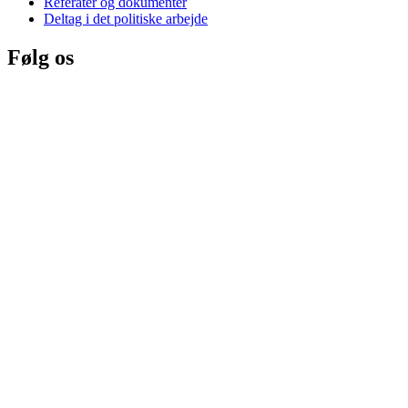
Referater og dokumenter
Deltag i det politiske arbejde
Følg os