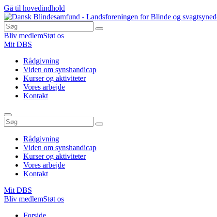
Gå til hovedindhold
Bliv medlem
Støt os
Mit DBS
Rådgivning
Viden om synshandicap
Kurser og aktiviteter
Vores arbejde
Kontakt
Rådgivning
Viden om synshandicap
Kurser og aktiviteter
Vores arbejde
Kontakt
Mit DBS
Bliv medlem
Støt os
Du
Forside