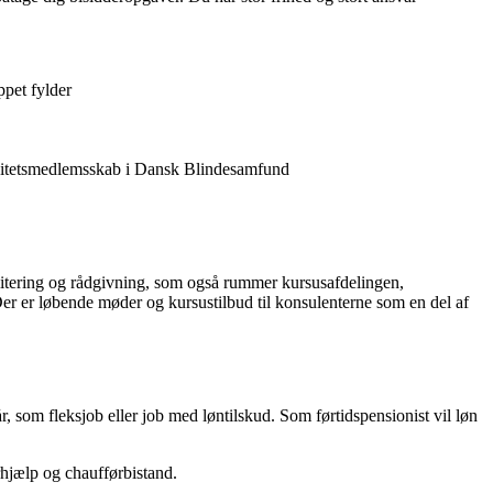
ppet fylder
tivitetsmedlemsskab i Dansk Blindesamfund
bilitering og rådgivning, som også rummer kursusafdelingen,
 Der er løbende møder og kursustilbud til konsulenterne som en del af
, som fleksjob eller job med løntilskud. Som førtidspensionist vil løn
rhjælp og chaufførbistand.