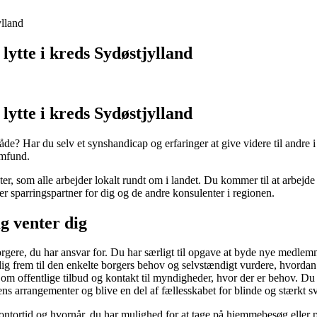
ylland
 lytte i kreds Sydøstjylland
 lytte
i kreds Sydøstjylland
de? Har du selv et synshandicap og erfaringer at give videre til andre i
amfund.
enter, som alle arbejder lokalt rundt om i landet. Du kommer til at ar
r sparringspartner for dig og de andre konsulenter i regionen.
g venter dig
re, du har ansvar for. Du har særligt til opgave at byde nye medlemm
 dig frem til den enkelte borgers behov og selvstændigt vurdere, hvordan
om offentlige tilbud og kontakt til myndigheder, hvor der er behov. Du
sens arrangementer og blive en del af fællesskabet for blinde og stærkt 
 kontortid og hvornår, du har mulighed for at tage på hjemmebesøg eller 