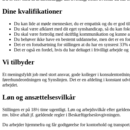
Dine kvalifikationer
Du kan lide at møde mennesker, du er empatisk og du er god til 
Du skal være afklaret med dit eget synshandicap, så du kan fok
Du skal være fortrolig med skriftlig kommunikation og kunne a
Du behøver ikke have en bestemt uddannelse, men det er en ford
Det er en forudsætning for stillingen at du har en synsrest 33
Det er også en fordel, hvis du har deltaget i frivilligt arbejde og 
Vi tilbyder
Et meningsfyldt job med stort ansvar, gode kolleger i konsulentordnin
førerhundeordningen og Synslinjen. Det er en afdeling i konstant udvik
arbejdet.
Løn og ansættelsesvilkår
Stillingen er på 18½ time ugentligt. Løn og arbejdsvilkår efter gælden
mv. blive aftalt jf. gældende regler i Beskæftigelseslovgivningen.
Du arbejder hjemmefra og får godtgørelse for kontorhold og transport.