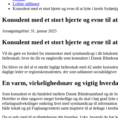
er
Ledige stillinger
her:
Konsulent med et stort hjerte og evne til at lytte i kreds Sydøstj
Konsulent med et stort hjerte og evne til at
Ansøgningsfrist: 31. januar 2025
Konsulent med et stort hjerte og evne til at
Vil du gøre en forskel for mennesker med synshandicap i dit lokalområ
fællesskab, hvor du får en nøglerolle som konsulent i Dansk Blindes
Du bliver en del af et stærkt fagligt fællesskab med 42 andre konsul
daglige leder er regionskonsulenten, der som uddannet socialrådgiver e
En varm, virkelighedsnær og vigtig hverda
Som konsulent er du bindeled mellem Dansk Blindesamfund og de borge
Herefter er dine opgaver meget forskellige og du skal i høj grad lytte
erfaringsudvekslinger omkring livet med synshandicap til information 
både lokalt og på Fuglsangcenteret samt inspirere til at deltage i kred
Du er selv med til at tilrettelægge din hverdag, f.eks. hvornår du har