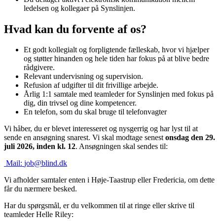
ledelsen og kollegaer på Synslinjen.
Hvad kan du forvente af os?
Et godt kollegialt og forpligtende fælleskab, hvor vi hjælper
og støtter hinanden og hele tiden har fokus på at blive bedre
rådgivere.
Relevant undervisning og supervision.
Refusion af udgifter til dit frivillige arbejde.
Årlig 1:1 samtale med teamleder for Synslinjen med fokus på
dig, din trivsel og dine kompetencer.
En telefon, som du skal bruge til telefonvagter
Vi håber, du er blevet interesseret og nysgerrig og har lyst til at
sende en ansøgning snarest. Vi skal modtage senest
onsdag den 29.
juli 2026, inden kl. 12
. Ansøgningen skal sendes til:
Mail:
job@blind.dk
Vi afholder samtaler enten i Høje-Taastrup eller Fredericia, om dette
får du nærmere besked.
Har du spørgsmål, er du velkommen til at ringe eller skrive til
teamleder Helle Riley: