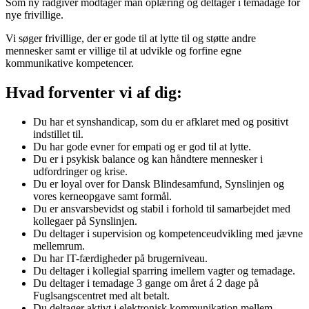
Som ny rådgiver modtager man oplæring og deltager i temadage for
nye frivillige.
Vi søger frivillige, der er gode til at lytte til og støtte andre
mennesker samt er villige til at udvikle og forfine egne
kommunikative kompetencer.
Hvad forventer vi af dig:
Du har et synshandicap, som du er afklaret med og positivt
indstillet til.
Du har gode evner for empati og er god til at lytte.
Du er i psykisk balance og kan håndtere mennesker i
udfordringer og krise.
Du er loyal over for Dansk Blindesamfund, Synslinjen og
vores kerneopgave samt formål.
Du er ansvarsbevidst og stabil i forhold til samarbejdet med
kollegaer på Synslinjen.
Du deltager i supervision og kompetenceudvikling med jævne
mellemrum.
Du har IT-færdigheder på brugerniveau.
Du deltager i kollegial sparring imellem vagter og temadage.
Du deltager i temadage 3 gange om året á 2 dage på
Fuglsangscentret med alt betalt.
Du deltager aktivt i elektronisk kommunikation mellem