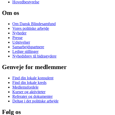
Hovedbestyrelse
Om os
Om Dansk Blindesamfund
Vores politiske arbejde
Nyheder
Presse
Udgivelser
Samarbejdspartnere
Ledige stillinger
Nyhedsbrev til bidragydere
Genveje for medlemmer
Find din lokale konsulent
Find din lokale kreds
Medlemsfordele
Kurser og aktiviteter
Referater og dokumenter
Deltag i det politiske arbejde
Følg os