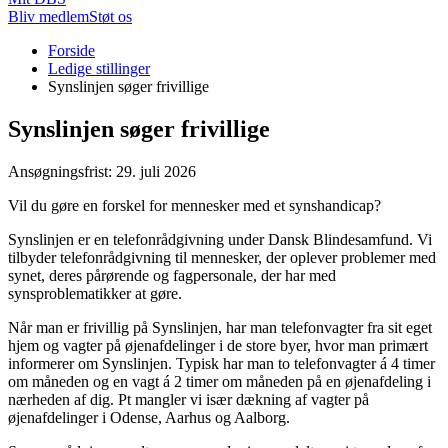
Bliv medlem
Støt os
Du
Forside
er
Ledige stillinger
her:
Synslinjen søger frivillige
Synslinjen søger frivillige
Ansøgningsfrist: 29. juli 2026
Vil du gøre en forskel for mennesker med et synshandicap?
Synslinjen er en telefonrådgivning under Dansk Blindesamfund. Vi
tilbyder telefonrådgivning til mennesker, der oplever problemer med
synet, deres pårørende og fagpersonale, der har med
synsproblematikker at gøre.
Når man er frivillig på Synslinjen, har man telefonvagter fra sit eget
hjem og vagter på øjenafdelinger i de store byer, hvor man primært
informerer om Synslinjen. Typisk har man to telefonvagter á 4 timer
om måneden og en vagt á 2 timer om måneden på en øjenafdeling i
nærheden af dig. Pt mangler vi især dækning af vagter på
øjenafdelinger i Odense, Aarhus og Aalborg.