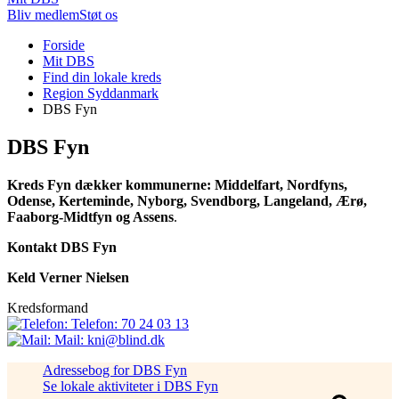
Bliv medlem
Støt os
Du
Forside
er
Mit DBS
her:
Find din lokale kreds
Region Syddanmark
DBS Fyn
DBS Fyn
Kreds Fyn dækker kommunerne: Middelfart, Nordfyns,
Odense, Kerteminde, Nyborg, Svendborg, Langeland, Ærø,
Faaborg-Midtfyn og Assens
.
Kontakt DBS Fyn
Keld Verner Nielsen
Kredsformand
Telefon:
70 24 03 13
Mail:
kni@blind.dk
Adressebog for DBS Fyn
Se lokale aktiviteter i DBS Fyn