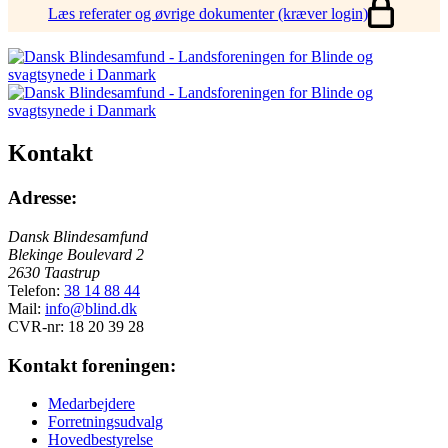
Denne
Læs referater og øvrige dokumenter (kræver login)
side
er
gemt
bag
login
og
er
kun
Kontakt
tilgængelig
for
Adresse:
medlemmer,
der
logget
Dansk Blindesamfund
ind.
Blekinge Boulevard 2
2630 Taastrup
Telefon:
38 14 88 44
Mail:
info@blind.dk
CVR-nr: 18 20 39 28
Kontakt foreningen:
Medarbejdere
Forretningsudvalg
Hovedbestyrelse