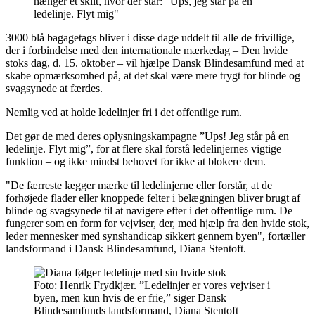
3000 blå bagagetags bliver i disse dage uddelt til alle de frivillige,
der i forbindelse med den internationale mærkedag – Den hvide
stoks dag, d. 15. oktober – vil hjælpe Dansk Blindesamfund med at
skabe opmærksomhed på, at det skal være mere trygt for blinde og
svagsynede at færdes.
Nemlig ved at holde ledelinjer fri i det offentlige rum.
Det gør de med deres oplysningskampagne ”Ups! Jeg står på en
ledelinje. Flyt mig”, for at flere skal forstå ledelinjernes vigtige
funktion – og ikke mindst behovet for ikke at blokere dem.
"De færreste lægger mærke til ledelinjerne eller forstår, at de
forhøjede flader eller knoppede felter i belægningen bliver brugt af
blinde og svagsynede til at navigere efter i det offentlige rum. De
fungerer som en form for vejviser, der, med hjælp fra den hvide stok,
leder mennesker med synshandicap sikkert gennem byen", fortæller
landsformand i Dansk Blindesamfund, Diana Stentoft.
Foto: Henrik Frydkjær. ”Ledelinjer er vores vejviser i
byen, men kun hvis de er frie,” siger Dansk
Blindesamfunds landsformand, Diana Stentoft