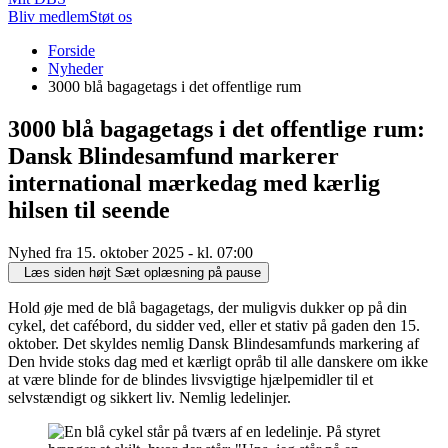
Bliv medlem
Støt os
Du
Forside
er
Nyheder
her:
3000 blå bagagetags i det offentlige rum
3000 blå bagagetags i det offentlige rum:
Dansk Blindesamfund markerer
international mærkedag med kærlig
hilsen til seende
Nyhed fra 15. oktober 2025 - kl. 07:00
Læs siden højt
Sæt oplæsning på pause
Hold øje med de blå bagagetags, der muligvis dukker op på din
cykel, det cafébord, du sidder ved, eller et stativ på gaden den 15.
oktober. Det skyldes nemlig Dansk Blindesamfunds markering af
Den hvide stoks dag med et kærligt opråb til alle danskere om ikke
at være blinde for de blindes livsvigtige hjælpemidler til et
selvstændigt og sikkert liv. Nemlig ledelinjer.