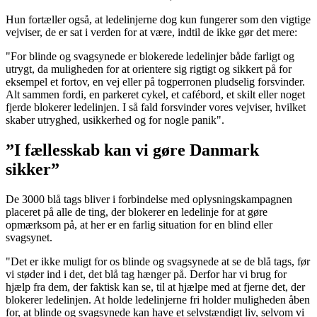
Hun fortæller også, at ledelinjerne dog kun fungerer som den vigtige
vejviser, de er sat i verden for at være, indtil de ikke gør det mere:
"For blinde og svagsynede er blokerede ledelinjer både farligt og
utrygt, da muligheden for at orientere sig rigtigt og sikkert på for
eksempel et fortov, en vej eller på togperronen pludselig forsvinder.
Alt sammen fordi, en parkeret cykel, et cafébord, et skilt eller noget
fjerde blokerer ledelinjen. I så fald forsvinder vores vejviser, hvilket
skaber utryghed, usikkerhed og for nogle panik".
”I fællesskab kan vi gøre Danmark
sikker”
De 3000 blå tags bliver i forbindelse med oplysningskampagnen
placeret på alle de ting, der blokerer en ledelinje for at gøre
opmærksom på, at her er en farlig situation for en blind eller
svagsynet.
"Det er ikke muligt for os blinde og svagsynede at se de blå tags, før
vi støder ind i det, det blå tag hænger på. Derfor har vi brug for
hjælp fra dem, der faktisk kan se, til at hjælpe med at fjerne det, der
blokerer ledelinjen. At holde ledelinjerne fri holder muligheden åben
for, at blinde og svagsynede kan have et selvstændigt liv, selvom vi