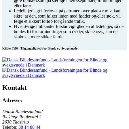
gøre opmærksom på særlige interessepunkter, forhindringer
eller farer.
Ledelinjer lagt i fortove, på perroner, over pladser m.v. kan
sikre, at den, som følger linjen med fødder og/eller stok, vil
følge et sikkert forløb for gående trafik.
Hvis øvrige trafikanter forstår vigtigheden af ledelinjer, så de
holdes fri for forhindringer som cykler, skilte osv., kan de
skabe en mere sikker færden.
Kilde: TiBS -Tilgængelighed for Blinde og Svagsynede
Kontakt
Adresse:
Dansk Blindesamfund
Blekinge Boulevard 2
2630 Taastrup
Telefon:
38 14 88 44