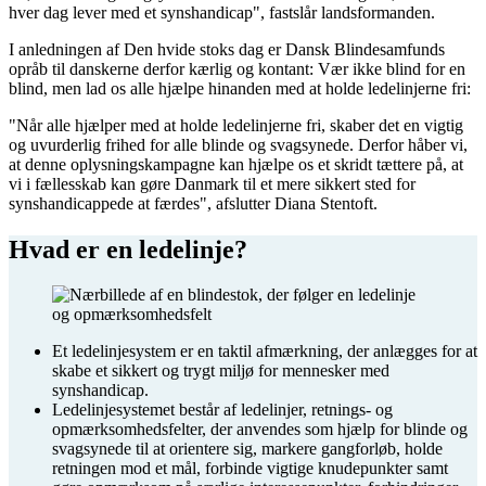
hver dag lever med et synshandicap", fastslår landsformanden.
I anledningen af Den hvide stoks dag er Dansk Blindesamfunds
opråb til danskerne derfor kærlig og kontant: Vær ikke blind for en
blind, men lad os alle hjælpe hinanden med at holde ledelinjerne fri:
"Når alle hjælper med at holde ledelinjerne fri, skaber det en vigtig
og uvurderlig frihed for alle blinde og svagsynede. Derfor håber vi,
at denne oplysningskampagne kan hjælpe os et skridt tættere på, at
vi i fællesskab kan gøre Danmark til et mere sikkert sted for
synshandicappede at færdes", afslutter Diana Stentoft.
Hvad er en ledelinje?
Et ledelinjesystem er en taktil afmærkning, der anlægges for at
skabe et sikkert og trygt miljø for mennesker med
synshandicap.
Ledelinjesystemet består af ledelinjer, retnings- og
opmærksomhedsfelter, der anvendes som hjælp for blinde og
svagsynede til at orientere sig, markere gangforløb, holde
retningen mod et mål, forbinde vigtige knudepunkter samt