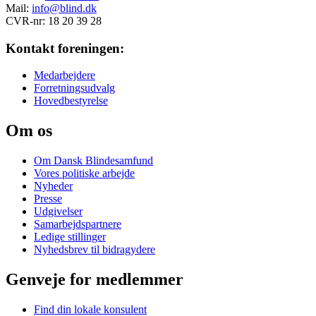
Mail:
info@blind.dk
CVR-nr: 18 20 39 28
Kontakt foreningen:
Medarbejdere
Forretningsudvalg
Hovedbestyrelse
Om os
Om Dansk Blindesamfund
Vores politiske arbejde
Nyheder
Presse
Udgivelser
Samarbejdspartnere
Ledige stillinger
Nyhedsbrev til bidragydere
Genveje for medlemmer
Find din lokale konsulent