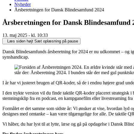
er
Nyheder
her:
Årsberetningen for Dansk Blindesamfund 2024
Årsberetningen for Dansk Blindesamfund 
13. maj 2025 - kl. 10:33
Læs siden højt
Sæt oplæsning på pause
Dansk Blindesamfunds årsberetning for 2024 er nu udkommet – og igen
synshandicap.
I år har vi justeret brugen af QR-koder, så de i endnu højere grad unde
I den trykte version vil du finde taktile QR-koder placeret strategisk 
stemningsklip fra en podcast, en kampganefilm eller livestreaming fr
Formålet er det samme som sidste år: Vi ønsker at vise, hvordan lyd 
designes med omtanke – kan være tilgængelige for alle. De taktile QR
Vi håber, du har lyst til at lytte, læse og gå på opdagelse i Dansk Bli