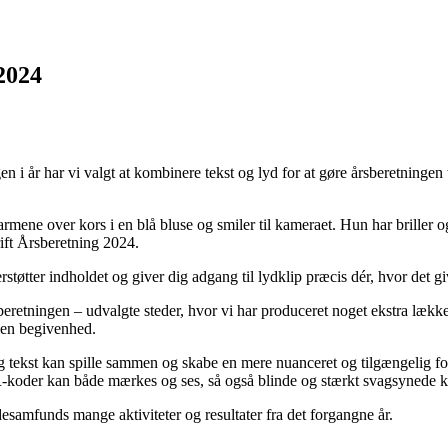
2024
 i år har vi valgt at kombinere tekst og lyd for at gøre årsberetninge
rstøtter indholdet og giver dig adgang til lydklip præcis dér, hvor det 
i beretningen – udvalgte steder, hvor vi har produceret noget ekstra læk
a en begivenhed.
og tekst kan spille sammen og skabe en mere nuanceret og tilgængelig f
-koder kan både mærkes og ses, så også blinde og stærkt svagsynede kan
ndesamfunds mange aktiviteter og resultater fra det forgangne år.