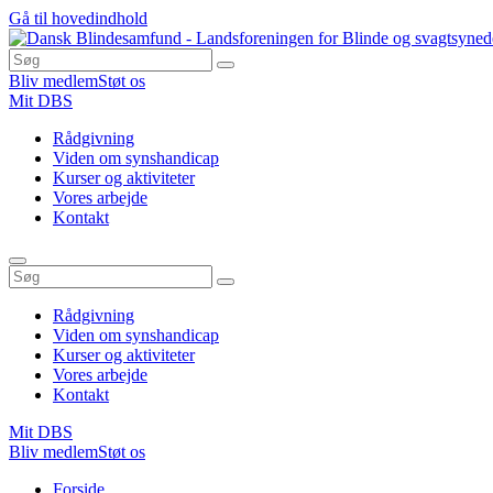
Gå til hovedindhold
Bliv medlem
Støt os
Mit DBS
Rådgivning
Viden om synshandicap
Kurser og aktiviteter
Vores arbejde
Kontakt
Rådgivning
Viden om synshandicap
Kurser og aktiviteter
Vores arbejde
Kontakt
Mit DBS
Bliv medlem
Støt os
Du
Forside