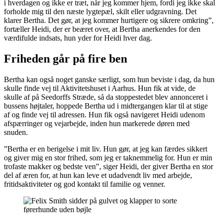
i hverdagen og ikke er træt, når jeg kommer hjem, fordi jeg ikke skal
forholde mig til den næste lygtepæl, skilt eller udgravning. Det
klarer Bertha. Det gør, at jeg kommer hurtigere og sikrere omkring”,
fortæller Heidi, der er beæret over, at Bertha anerkendes for den
værdifulde indsats, hun yder for Heidi hver dag.
Friheden går på fire ben
Bertha kan også noget ganske særligt, som hun beviste i dag, da hun
skulle finde vej til Aktivitetshuset i Aarhus. Hun fik at vide, de
skulle af på Seedorffs Stræde, så da stoppestedet blev annonceret i
bussens højtaler, hoppede Bertha ud i midtergangen klar til at stige
af og finde vej til adressen. Hun fik også navigeret Heidi udenom
afspærringer og vejarbejde, inden hun markerede døren med
snuden.
”Bertha er en berigelse i mit liv. Hun gør, at jeg kan færdes sikkert
og giver mig en stor frihed, som jeg er taknemmelig for. Hun er min
trofaste makker og bedste ven”, siger Heidi, der giver Bertha en stor
del af æren for, at hun kan leve et udadvendt liv med arbejde,
fritidsaktiviteter og god kontakt til familie og venner.