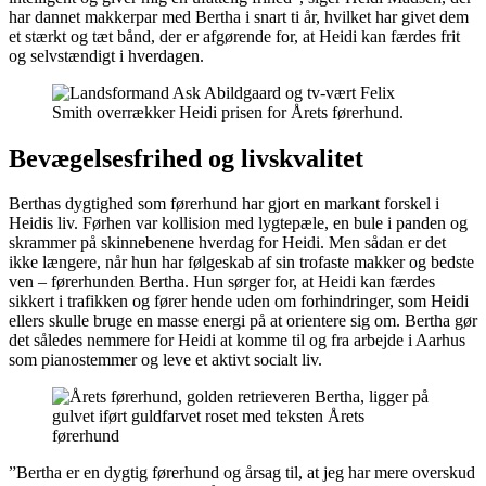
har dannet makkerpar med Bertha i snart ti år, hvilket har givet dem
et stærkt og tæt bånd, der er afgørende for, at Heidi kan færdes frit
og selvstændigt i hverdagen.
Bevægelsesfrihed og livskvalitet
Berthas dygtighed som førerhund har gjort en markant forskel i
Heidis liv. Førhen var kollision med lygtepæle, en bule i panden og
skrammer på skinnebenene hverdag for Heidi. Men sådan er det
ikke længere, når hun har følgeskab af sin trofaste makker og bedste
ven – førerhunden Bertha. Hun sørger for, at Heidi kan færdes
sikkert i trafikken og fører hende uden om forhindringer, som Heidi
ellers skulle bruge en masse energi på at orientere sig om. Bertha gør
det således nemmere for Heidi at komme til og fra arbejde i Aarhus
som pianostemmer og leve et aktivt socialt liv.
”Bertha er en dygtig førerhund og årsag til, at jeg har mere overskud