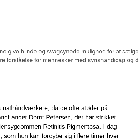
rne give blinde og svagsynede mulighed for at sælge
ørre forståelse for mennesker med synshandicap og d
kunsthåndværkere, da de ofte støder på
t andet Dorrit Petersen, der har strikket
l øjensygdommen Retinitis Pigmentosa. I dag
, som hun kan fordybe sig i flere timer hver