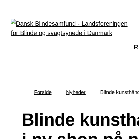
Gå til hovedindhold
R
Forside
Nyheder
Blinde kunsthånd
Du
er
her:
Blinde kunst