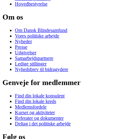
Hovedbestyrelse
Om os
Om Dansk Blindesamfund
Vores politiske arbejde
Nyheder
Presse
Udgivelser
Samarbejdspartnere
Ledige stillinger
Nyhedsbrev til bidragydere
Genveje for medlemmer
Find din lokale konsulent
Find din lokale kreds
Medlemsfordele
Kurser og aktiviteter
Referater og dokumenter
Deltag i det politiske arbejde
Følg os