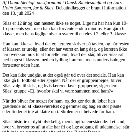
Af Diana Stentoft, næstformand i Dansk Blindesamfund og Lars
Holm Sørensen, far til Silas.
Debatindlægget er bragt i Information
den 13. juli 2024
Silas er 12 år og kan næsten ikke se noget. Lige nu har han kun 10-
15 procents syn, men han kan forvente endnu mindre. Han går i 6.
klasse, men hans faglige niveau svarer til en elev i 2. eller 3. klasse.
Han kan ikke se, hvad det er, læreren skriver på tavlen, og når resten
af klassen er urolig, eller det har været en lang dag, og læreren ikke
har overskud nok til at fortælle ham, hvad der står, bliver Silas sat
ned bagest i klassen med en lydbog i ørerne, mens undervisningen
fortsætter uden ham.
Det kan ikke undgås, at det også går ud over det sociale. Han kan
ikke gå til fodbold eller spejder. Når der er gruppearbejde, bliver
Silas valgt til sidst, og hvis læreren laver grupperne, siger dem i
Silas’ gruppe »Ej, hvorfor skal vi være sammen med ham?«
Når det bliver for meget for ham, og det gør det tit, løber han
grædende ud af klasseværelset og gemmer sig bag en stor plante
eller finder et træ at klatre op i. Skolen er et helvede for ham.
Silas’ historie er dybt ulykkelig, men langtfra enestående. I et land,
hvor vi bryster os af, at alle har fri og lige adgang til uddannelse, står