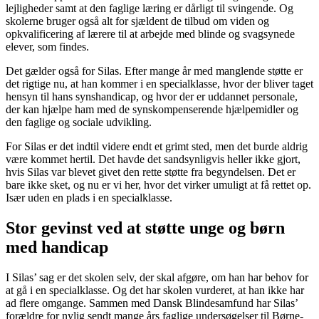
lejligheder samt at den faglige læring er dårligt til svingende. Og
skolerne bruger også alt for sjældent de tilbud om viden og
opkvalificering af lærere til at arbejde med blinde og svagsynede
elever, som findes.
Det gælder også for Silas. Efter mange år med manglende støtte er
det rigtige nu, at han kommer i en specialklasse, hvor der bliver taget
hensyn til hans synshandicap, og hvor der er uddannet personale,
der kan hjælpe ham med de synskompenserende hjælpemidler og
den faglige og sociale udvikling.
For Silas er det indtil videre endt et grimt sted, men det burde aldrig
være kommet hertil. Det havde det sandsynligvis heller ikke gjort,
hvis Silas var blevet givet den rette støtte fra begyndelsen. Det er
bare ikke sket, og nu er vi her, hvor det virker umuligt at få rettet op.
Især uden en plads i en specialklasse.
Stor gevinst ved at støtte unge og børn
med handicap
I Silas’ sag er det skolen selv, der skal afgøre, om han har behov for
at gå i en specialklasse. Og det har skolen vurderet, at han ikke har
ad flere omgange. Sammen med Dansk Blindesamfund har Silas’
forældre for nylig sendt mange års faglige undersøgelser til Børne-