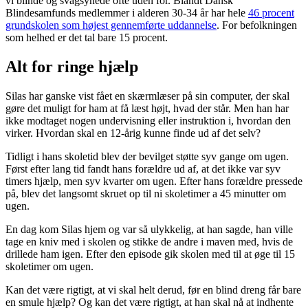
vi blinde og svagsynede ofte uden for. Blandt Dansk
Blindesamfunds medlemmer i alderen 30-34 år har hele
46 procent
grundskolen som højest gennemførte uddannelse
. For befolkningen
som helhed er det tal bare 15 procent.
Alt for ringe hjælp
Silas har ganske vist fået en skærmlæser på sin computer, der skal
gøre det muligt for ham at få læst højt, hvad der står. Men han har
ikke modtaget nogen undervisning eller instruktion i, hvordan den
virker. Hvordan skal en 12-årig kunne finde ud af det selv?
Tidligt i hans skoletid blev der bevilget støtte syv gange om ugen.
Først efter lang tid fandt hans forældre ud af, at det ikke var syv
timers hjælp, men syv kvarter om ugen. Efter hans forældre pressede
på, blev det langsomt skruet op til ni skoletimer a 45 minutter om
ugen.
En dag kom Silas hjem og var så ulykkelig, at han sagde, han ville
tage en kniv med i skolen og stikke de andre i maven med, hvis de
drillede ham igen. Efter den episode gik skolen med til at øge til 15
skoletimer om ugen.
Kan det være rigtigt, at vi skal helt derud, før en blind dreng får bare
en smule hjælp? Og kan det være rigtigt, at han skal nå at indhente