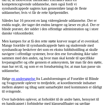
kompetencegivende uddannelse, men også fordi vi
synshandicappede sagtens kan gennemføre langt de fleste
uddannelser, hvis vi får de rette hjælpemidler.
Således har 16 procent en lang videregående uddannelse. Der er
endda nogle, der tager det endnu længere og læser en ph.d. Der er
blinde præster, der sidder i den offentlige administration og i store
danske virksomheder.
Men kampen for at få den rette støtte kræver noget af et overskud.
Mange forældre til synshandicappede børn og studerende med
synshandicap beskriver det som en ekstra fuldtidsstilling at skulle
navigere i offentlige systemer, hvor den ene forvaltning ikke taler
sammen med den anden, og hvor man skal kende til specifikke
lovparagraffer og ofte gennem et ankesystem, før man får den støtte,
man har ret til, og som er en forudsætning for, at man kan passe sin
uddannelse.
Ifølge
en undersøgelse
fra Landsforeningen af Forældre til Blinde
og Svagsynede oplever to tredjedele, at koordinerende indsatser
mellem aktører og tiltag samt samarbejdet med kommunen er dårligt
til svingende.
Over halvdelen oplever, at forholdet til de andre børn, hensynet til
en handicappet i forbindelse med klasseudflugter og særlige