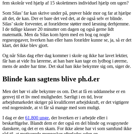
fem skoleår ved hjælp af 15 skoletimers individuel hjælp om ugen?
Som Silas’ far kan skrive under på, prøver både mor og far at hjælpe
alt det, de kan. Der er bare det ved det, at de også selv er blinde.
Silas’ skole forventer, at forældrene støtter med læsning derhjemme.
I de tidlige klasser 20 minutter om dagen og også gerne lidt
matematik. Men da Silas kom hjem med en bog og nogle
regneopgaver, hverken han eller hans forældre kunne se, ja, så er det
klart, det ikke blev gjort.
Og når Silas dag efter dag kommer i skole og ikke har lavet lektier,
får han at vide fra lærerne, at han bare kan tage en lydbog i ørerne,
mens de andre har time. Det skal han ikke bekymre sig om, siger de.
Blinde kan sagtens blive ph.d.er
Men det bør vi alle bekymre os om. Det at få en uddannelse er en
genvej til et liv med muligheder. Særligt i en tid, hvor
arbejdsmarkedet skriger på kvalificeret arbejdskraft, er det vigtigere
end nogensinde, at vi får så mange med som muligt.
I dag er der
61.800 unge
, der hverken er i arbejde eller i
beskæftigelse. Blandt dem er der også en del blinde og svagsynede
danskere, og det er en skam. For ikke alene har vi som samfund ikke
råd til, at motiverede mennesker efterlades uden en