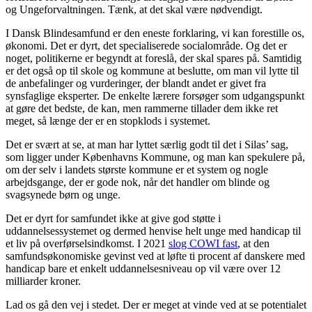
og Ungeforvaltningen. Tænk, at det skal være nødvendigt.
I Dansk Blindesamfund er den eneste forklaring, vi kan forestille os,
økonomi. Det er dyrt, det specialiserede socialområde. Og det er
noget, politikerne er begyndt at foreslå, der skal spares på. Samtidig
er det også op til skole og kommune at beslutte, om man vil lytte til
de anbefalinger og vurderinger, der blandt andet er givet fra
synsfaglige eksperter. De enkelte lærere forsøger som udgangspunkt
at gøre det bedste, de kan, men rammerne tillader dem ikke ret
meget, så længe der er en stopklods i systemet.
Det er svært at se, at man har lyttet særlig godt til det i Silas’ sag,
som ligger under Københavns Kommune, og man kan spekulere på,
om der selv i landets største kommune er et system og nogle
arbejdsgange, der er gode nok, når det handler om blinde og
svagsynede børn og unge.
Det er dyrt for samfundet ikke at give god støtte i
uddannelsessystemet og dermed henvise helt unge med handicap til
et liv på overførselsindkomst. I 2021
slog COWI fast
, at den
samfundsøkonomiske gevinst ved at løfte ti procent af danskere med
handicap bare et enkelt uddannelsesniveau op vil være over 12
milliarder kroner.
Lad os gå den vej i stedet. Der er meget at vinde ved at se potentialet