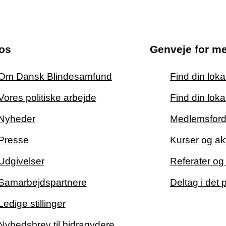
os
Genveje for m
Om Dansk Blindesamfund
Find din lok
Vores politiske arbejde
Find din loka
Nyheder
Medlemsford
Presse
Kurser og akt
Udgivelser
Referater o
Samarbejdspartnere
Deltag i det 
Ledige stillinger
Nyhedsbrev til bidragydere