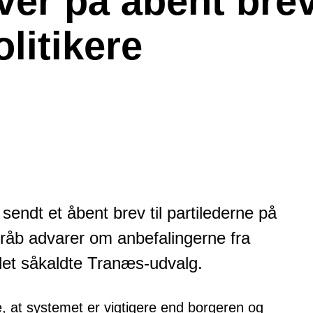
er på åbent bre
olitikere
endt et åbent brev til partilederne på
opråb advarer om anbefalingerne fra
det såkaldte Tranæs-udvalg.
, at systemet er vigtigere end borgeren og