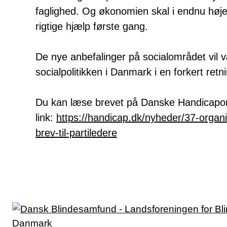
faglighed. Og økonomien skal i endnu høje
rigtige hjælp første gang.
De nye anbefalinger på socialområdet vil væ
socialpolitikken i Danmark i en forkert retn
Du kan læse brevet på Danske Handicapor
link:
https://handicap.dk/nyheder/37-organi
brev-til-partiledere