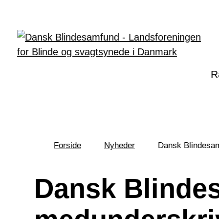
Gå til hovedindhold
R
Forside
Nyheder
Dansk Blindesamf
Du
er
her:
Dansk Blinde