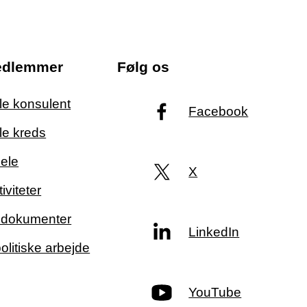
edlemmer
Følg os
ale konsulent
Facebook
le kreds
ele
X
iviteter
g dokumenter
LinkedIn
politiske arbejde
YouTube