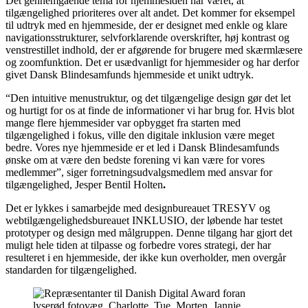
Det gennemgående tema for hjemmesiden har været, at
tilgængelighed prioriteres over alt andet. Det kommer for eksempel
til udtryk med en hjemmeside, der er designet med enkle og klare
navigationsstrukturer, selvforklarende overskrifter, høj kontrast og
venstrestillet indhold, der er afgørende for brugere med skærmlæsere
og zoomfunktion. Det er usædvanligt for hjemmesider og har derfor
givet Dansk Blindesamfunds hjemmeside et unikt udtryk.
“Den intuitive menustruktur, og det tilgængelige design gør det let
og hurtigt for os at finde de informationer vi har brug for. Hvis blot
mange flere hjemmesider var opbygget fra starten med
tilgængelighed i fokus, ville den digitale inklusion være meget
bedre. Vores nye hjemmeside er et led i Dansk Blindesamfunds
ønske om at være den bedste forening vi kan være for vores
medlemmer”, siger forretningsudvalgsmedlem med ansvar for
tilgængelighed, Jesper Bentil Holten
.
Det er lykkes i samarbejde med designbureauet TRESYV og
webtilgængelighedsbureauet INKLUSIO, der løbende har testet
prototyper og design med målgruppen. Denne tilgang har gjort det
muligt hele tiden at tilpasse og forbedre vores strategi, der har
resulteret i en hjemmeside, der ikke kun overholder, men overgår
standarden for tilgængelighed.