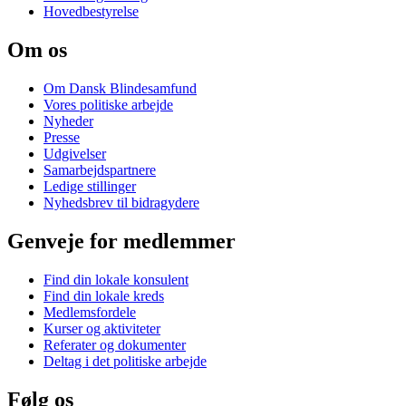
Hovedbestyrelse
Om os
Om Dansk Blindesamfund
Vores politiske arbejde
Nyheder
Presse
Udgivelser
Samarbejdspartnere
Ledige stillinger
Nyhedsbrev til bidragydere
Genveje for medlemmer
Find din lokale konsulent
Find din lokale kreds
Medlemsfordele
Kurser og aktiviteter
Referater og dokumenter
Deltag i det politiske arbejde
Følg os