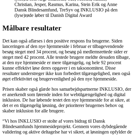
Dansk Blindesamfund, TreSyv og INKLUSIO på den
(lyse)røde løber til Danish Digital Award
Målbare resultater
Det kan også aflæses i den positive respons fra brugerne. Siden
lanceringen af den nye hjemmeside i februar er tilbagevendende
besøg steget med 34 procent, og besøg på medlemsrettede sider er
steget med 42 procent. Alle testede brugere meldte desuden tilbage,
at den nye hjemmeside er mere tilgængelig, og hele 92 procent
kunne effektivt løse deres opgaver i en taksonomitest. Disse
resultater understreger ikke kun forbedret tilgængelighed, men også
øget effektivitet og brugervenlighed på den nye hjemmeside.
Prisen skaber også glæde hos samarbejdspartnerne INKLUSIO, der
er anerkendt som førende inden for webtilgængelighed og digital
inklusion. De har løbende testet den nye hjemmeside for at sikre, at
det er en tilgængelig løsning, der prioriterer brugernes behov og
skaber inklusion for alle brugere.
“Vi hos INKLUSIO er stolte af vores bidrag til Dansk
Blindesamfunds hjemmesideprojekt. Gennem vores dybdegående
validering og aktive deltagelse har vi sikret, at løsningen opfylder de