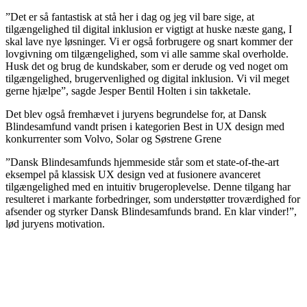
”Det er så fantastisk at stå her i dag og jeg vil bare sige, at
tilgængelighed til digital inklusion er vigtigt at huske næste gang, I
skal lave nye løsninger. Vi er også forbrugere og snart kommer der
lovgivning om tilgængelighed, som vi alle samme skal overholde.
Husk det og brug de kundskaber, som er derude og ved noget om
tilgængelighed, brugervenlighed og digital inklusion. Vi vil meget
gerne hjælpe”, sagde Jesper Bentil Holten i sin takketale.
Det blev også fremhævet i juryens begrundelse for, at Dansk
Blindesamfund vandt prisen i kategorien Best in UX design med
konkurrenter som Volvo, Solar og Søstrene Grene
”Dansk Blindesamfunds hjemmeside står som et state-of-the-art
eksempel på klassisk UX design ved at fusionere avanceret
tilgængelighed med en intuitiv brugeroplevelse. Denne tilgang har
resulteret i markante forbedringer, som understøtter troværdighed for
afsender og styrker Dansk Blindesamfunds brand. En klar vinder!”,
lød juryens motivation.