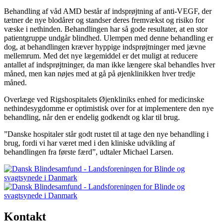
Behandling af våd AMD består af indsprøjtning af anti-VEGF, der
tætner de nye blodårer og standser deres fremvækst og risiko for
væske i nethinden. Behandlingen har så gode resultater, at en stor
patientgruppe undgår blindhed. Ulempen med denne behandling er
dog, at behandlingen kræver hyppige indsprøjtninger med jævne
mellemrum. Med det nye lægemiddel er det muligt at reducere
antallet af indsprøjtninger, da man ikke længere skal behandles hver
måned, men kan nøjes med at gå på øjenklinikken hver tredje
måned.
Overlæge ved Rigshospitalets Øjenkliniks enhed for medicinske
nethindesygdomme er optimistisk over for at implementere den nye
behandling, når den er endelig godkendt og klar til brug.
”Danske hospitaler står godt rustet til at tage den nye behandling i
brug, fordi vi har været med i den kliniske udvikling af
behandlingen fra første færd”, udtaler Michael Larsen.
Kontakt