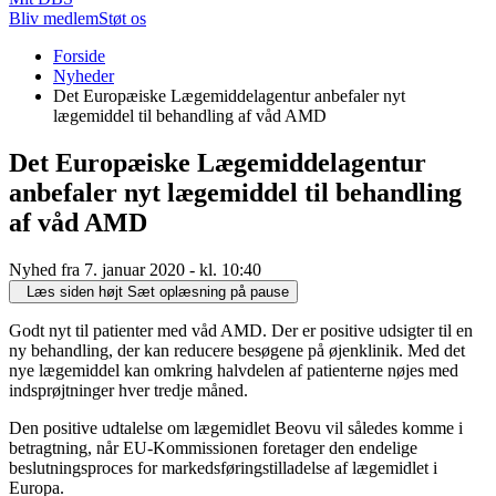
Bliv medlem
Støt os
Du
Forside
er
Nyheder
her:
Det Europæiske Lægemiddelagentur anbefaler nyt
lægemiddel til behandling af våd AMD
Det Europæiske Lægemiddelagentur
anbefaler nyt lægemiddel til behandling
af våd AMD
Nyhed fra 7. januar 2020 - kl. 10:40
Læs siden højt
Sæt oplæsning på pause
Godt nyt til patienter med våd AMD. Der er positive udsigter til en
ny behandling, der kan reducere besøgene på øjenklinik. Med det
nye lægemiddel kan omkring halvdelen af patienterne nøjes med
indsprøjtninger hver tredje måned.
Den positive udtalelse om lægemidlet Beovu vil således komme i
betragtning, når EU-Kommissionen foretager den endelige
beslutningsproces for markedsføringstilladelse af lægemidlet i
Europa.