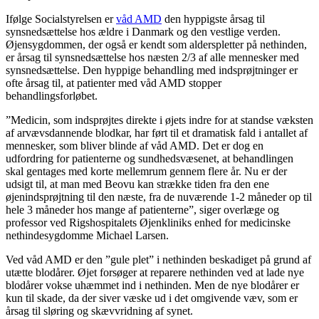
Ifølge Socialstyrelsen er
våd AMD
den hyppigste årsag til
synsnedsættelse hos ældre i Danmark og den vestlige verden.
Øjensygdommen, der også er kendt som alderspletter på nethinden,
er årsag til synsnedsættelse hos næsten 2/3 af alle mennesker med
synsnedsættelse. Den hyppige behandling med indsprøjtninger er
ofte årsag til, at patienter med våd AMD stopper
behandlingsforløbet.
”Medicin, som indsprøjtes direkte i øjets indre for at standse væksten
af arvævsdannende blodkar, har ført til et dramatisk fald i antallet af
mennesker, som bliver blinde af våd AMD. Det er dog en
udfordring for patienterne og sundhedsvæsenet, at behandlingen
skal gentages med korte mellemrum gennem flere år. Nu er der
udsigt til, at man med Beovu kan strække tiden fra den ene
øjenindsprøjtning til den næste, fra de nuværende 1-2 måneder op til
hele 3 måneder hos mange af patienterne”, siger overlæge og
professor ved Rigshospitalets Øjenkliniks enhed for medicinske
nethindesygdomme Michael Larsen.
Ved våd AMD er den ”gule plet” i nethinden beskadiget på grund af
utætte blodårer. Øjet forsøger at reparere nethinden ved at lade nye
blodårer vokse uhæmmet ind i nethinden. Men de nye blodårer er
kun til skade, da der siver væske ud i det omgivende væv, som er
årsag til sløring og skævvridning af synet.