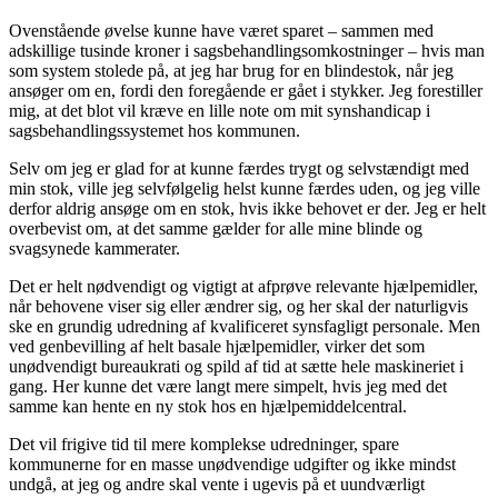
Ovenstående øvelse kunne have været sparet – sammen med
adskillige tusinde kroner i sagsbehandlingsomkostninger – hvis man
som system stolede på, at jeg har brug for en blindestok, når jeg
ansøger om en, fordi den foregående er gået i stykker. Jeg forestiller
mig, at det blot vil kræve en lille note om mit synshandicap i
sagsbehandlingssystemet hos kommunen.
Selv om jeg er glad for at kunne færdes trygt og selvstændigt med
min stok, ville jeg selvfølgelig helst kunne færdes uden, og jeg ville
derfor aldrig ansøge om en stok, hvis ikke behovet er der. Jeg er helt
overbevist om, at det samme gælder for alle mine blinde og
svagsynede kammerater.
Det er helt nødvendigt og vigtigt at afprøve relevante hjælpemidler,
når behovene viser sig eller ændrer sig, og her skal der naturligvis
ske en grundig udredning af kvalificeret synsfagligt personale. Men
ved genbevilling af helt basale hjælpemidler, virker det som
unødvendigt bureaukrati og spild af tid at sætte hele maskineriet i
gang. Her kunne det være langt mere simpelt, hvis jeg med det
samme kan hente en ny stok hos en hjælpemiddelcentral.
Det vil frigive tid til mere komplekse udredninger, spare
kommunerne for en masse unødvendige udgifter og ikke mindst
undgå, at jeg og andre skal vente i ugevis på et uundværligt