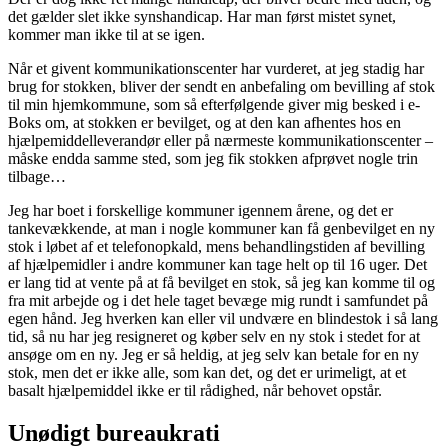
det gælder slet ikke synshandicap. Har man først mistet synet,
kommer man ikke til at se igen.
Når et givent kommunikationscenter har vurderet, at jeg stadig har
brug for stokken, bliver der sendt en anbefaling om bevilling af stok
til min hjemkommune, som så efterfølgende giver mig besked i e-
Boks om, at stokken er bevilget, og at den kan afhentes hos en
hjælpemiddelleverandør eller på nærmeste kommunikationscenter –
måske endda samme sted, som jeg fik stokken afprøvet nogle trin
tilbage…
Jeg har boet i forskellige kommuner igennem årene, og det er
tankevækkende, at man i nogle kommuner kan få genbevilget en ny
stok i løbet af et telefonopkald, mens behandlingstiden af bevilling
af hjælpemidler i andre kommuner kan tage helt op til 16 uger. Det
er lang tid at vente på at få bevilget en stok, så jeg kan komme til og
fra mit arbejde og i det hele taget bevæge mig rundt i samfundet på
egen hånd. Jeg hverken kan eller vil undvære en blindestok i så lang
tid, så nu har jeg resigneret og køber selv en ny stok i stedet for at
ansøge om en ny. Jeg er så heldig, at jeg selv kan betale for en ny
stok, men det er ikke alle, som kan det, og det er urimeligt, at et
basalt hjælpemiddel ikke er til rådighed, når behovet opstår.
Unødigt bureaukrati