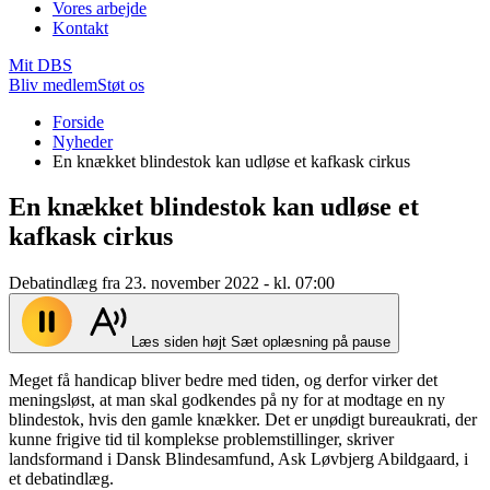
Vores arbejde
Kontakt
Mit DBS
Bliv medlem
Støt os
Du
Forside
er
Nyheder
her:
En knækket blindestok kan udløse et kafkask cirkus
En knækket blindestok kan udløse et
kafkask cirkus
Debatindlæg fra 23. november 2022 - kl. 07:00
Læs siden højt
Sæt oplæsning på pause
Meget få handicap bliver bedre med tiden, og derfor virker det
meningsløst, at man skal godkendes på ny for at modtage en ny
blindestok, hvis den gamle knækker. Det er unødigt bureaukrati, der
kunne frigive tid til komplekse problemstillinger, skriver
landsformand i Dansk Blindesamfund, Ask Løvbjerg Abildgaard, i
et debatindlæg.