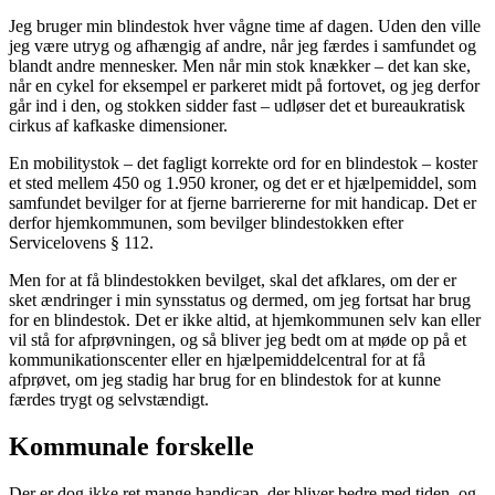
Jeg bruger min blindestok hver vågne time af dagen. Uden den ville
jeg være utryg og afhængig af andre, når jeg færdes i samfundet og
blandt andre mennesker. Men når min stok knækker – det kan ske,
når en cykel for eksempel er parkeret midt på fortovet, og jeg derfor
går ind i den, og stokken sidder fast – udløser det et bureaukratisk
cirkus af kafkaske dimensioner.
En mobilitystok – det fagligt korrekte ord for en blindestok – koster
et sted mellem 450 og 1.950 kroner, og det er et hjælpemiddel, som
samfundet bevilger for at fjerne barriererne for mit handicap. Det er
derfor hjemkommunen, som bevilger blindestokken efter
Servicelovens § 112.
Men for at få blindestokken bevilget, skal det afklares, om der er
sket ændringer i min synsstatus og dermed, om jeg fortsat har brug
for en blindestok. Det er ikke altid, at hjemkommunen selv kan eller
vil stå for afprøvningen, og så bliver jeg bedt om at møde op på et
kommunikationscenter eller en hjælpemiddelcentral for at få
afprøvet, om jeg stadig har brug for en blindestok for at kunne
færdes trygt og selvstændigt.
Kommunale forskelle
Der er dog ikke ret mange handicap, der bliver bedre med tiden, og