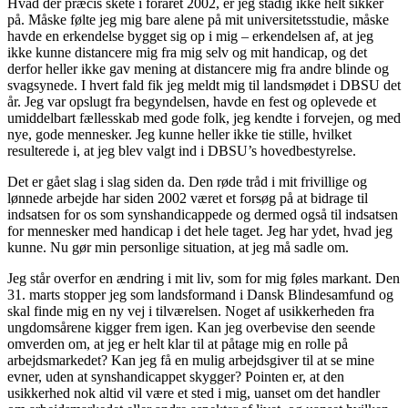
Hvad der præcis skete i foråret 2002, er jeg stadig ikke helt sikker
på. Måske følte jeg mig bare alene på mit universitetsstudie, måske
havde en erkendelse bygget sig op i mig – erkendelsen af, at jeg
ikke kunne distancere mig fra mig selv og mit handicap, og det
derfor heller ikke gav mening at distancere mig fra andre blinde og
svagsynede. I hvert fald fik jeg meldt mig til landsmødet i DBSU det
år. Jeg var opslugt fra begyndelsen, havde en fest og oplevede et
umiddelbart fællesskab med gode folk, jeg kendte i forvejen, og med
nye, gode mennesker. Jeg kunne heller ikke tie stille, hvilket
resulterede i, at jeg blev valgt ind i DBSU’s hovedbestyrelse.
Det er gået slag i slag siden da. Den røde tråd i mit frivillige og
lønnede arbejde har siden 2002 været et forsøg på at bidrage til
indsatsen for os som synshandicappede og dermed også til indsatsen
for mennesker med handicap i det hele taget. Jeg har ydet, hvad jeg
kunne. Nu gør min personlige situation, at jeg må sadle om.
Jeg står overfor en ændring i mit liv, som for mig føles markant. Den
31. marts stopper jeg som landsformand i Dansk Blindesamfund og
skal finde mig en ny vej i tilværelsen. Noget af usikkerheden fra
ungdomsårene kigger frem igen. Kan jeg overbevise den seende
omverden om, at jeg er helt klar til at påtage mig en rolle på
arbejdsmarkedet? Kan jeg få en mulig arbejdsgiver til at se mine
evner, uden at synshandicappet skygger? Pointen er, at den
usikkerhed nok altid vil være et sted i mig, uanset om det handler