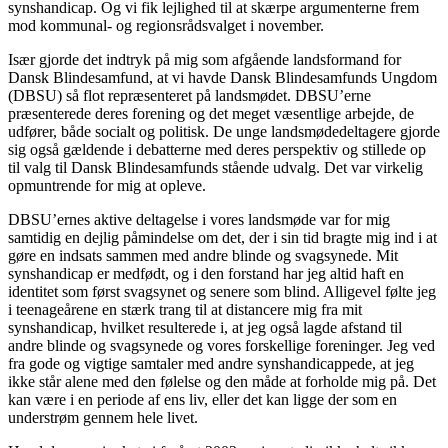
synshandicap. Og vi fik lejlighed til at skærpe argumenterne frem
mod kommunal- og regionsrådsvalget i november.
Især gjorde det indtryk på mig som afgående landsformand for
Dansk Blindesamfund, at vi havde Dansk Blindesamfunds Ungdom
(DBSU) så flot repræsenteret på landsmødet. DBSU’erne
præsenterede deres forening og det meget væsentlige arbejde, de
udfører, både socialt og politisk. De unge landsmødedeltagere gjorde
sig også gældende i debatterne med deres perspektiv og stillede op
til valg til Dansk Blindesamfunds stående udvalg. Det var virkelig
opmuntrende for mig at opleve.
DBSU’ernes aktive deltagelse i vores landsmøde var for mig
samtidig en dejlig påmindelse om det, der i sin tid bragte mig ind i at
gøre en indsats sammen med andre blinde og svagsynede. Mit
synshandicap er medfødt, og i den forstand har jeg altid haft en
identitet som først svagsynet og senere som blind. Alligevel følte jeg
i teenageårene en stærk trang til at distancere mig fra mit
synshandicap, hvilket resulterede i, at jeg også lagde afstand til
andre blinde og svagsynede og vores forskellige foreninger. Jeg ved
fra gode og vigtige samtaler med andre synshandicappede, at jeg
ikke står alene med den følelse og den måde at forholde mig på. Det
kan være i en periode af ens liv, eller det kan ligge der som en
understrøm gennem hele livet.