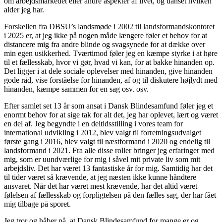
om arbejdsmarkedet eller andre aspekter af livet, og uanset hvilken
alder jeg har.
Forskellen fra DBSU’s landsmøde i 2002 til landsformandskontoret
i 2025 er, at jeg ikke på nogen måde længere føler et behov for at
distancere mig fra andre blinde og svagsynede for at dække over
min egen usikkerhed. Tværtimod føler jeg en kæmpe styrke i at høre
til et fællesskab, hvor vi gør, hvad vi kan, for at bakke hinanden op.
Det ligger i at dele sociale oplevelser med hinanden, give hinanden
gode råd, vise forståelse for hinanden, af og til diskutere højlydt med
hinanden, kæmpe sammen for en sag osv. osv.
Efter samlet set 13 år som ansat i Dansk Blindesamfund føler jeg et
enormt behov for at sige tak for alt det, jeg har oplevet, lært og været
en del af. Jeg begyndte i en deltidsstilling i vores team for
international udvikling i 2012, blev valgt til forretningsudvalget
første gang i 2016, blev valgt til næstformand i 2020 og endelig til
landsformand i 2021. Fra alle disse roller bringer jeg erfaringer med
mig, som er uundværlige for mig i såvel mit private liv som mit
arbejdsliv. Det har været 13 fantastiske år for mig. Samtidig har det
til tider været så krævende, at jeg næsten ikke kunne håndtere
ansvaret. Når det har været mest krævende, har det altid været
følelsen af fællesskab og forpligtelsen på den fælles sag, der har fået
mig tilbage på sporet.
Jeg tror og håber på, at Dansk Blindesamfund for mange er og