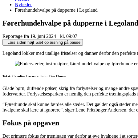
er
Nyheder
her:
Førerhundehvalpe på dupperne i Legoland
Førerhundehvalpe på dupperne i Legolan
Reportage fra 19. juni 2024 - kl. 09:07
Læs siden højt
Sæt oplæsning på pause
Legoland lokker med utallige fristelser og danner derfor den perfe
Tekst: Caroline Larsen - Foto: Tine Elman
Glade børn, duftende pølser, skrig fra forlystelser og mange andre 
foderværter. Forlystelsesparken er nemlig den perfekte træningsplads 
”Førerhunde skal kunne færdes alle steder. Det gælder også steder me
hvalpene skal lære at ignorere”, siger Lene Fritzbøger Andersen, der
Fokus på opgaven
Det primære fokus for træningen var derfor at øve hvalpene i at sortere