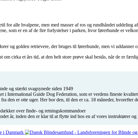
il for alle hvalpene, men med masser af ros og rundhåndet uddeling af g
ene, som er en af de fire forlystelser i parken, hvor førerhunde er ve
orer og golden retrievere, der bruges til førerhunde, men vi uddanner 
t om cirka et års tid, at den helt store prøve skal bestås, når de er fæ
linde og stærkt svagsynede siden 1949
i International Guide Dog Federation, som er verdens fineste kvalitet
a den er otte uger. Her bor den, til den er ca. 18 måneder, hvorefter de
r dækker over finde- og retningskommandoer
andet år, inden den er klar til at flytte ind hos en af vores instruktøre