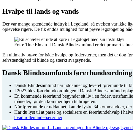
Hvalpe til lands og vands
Der var mange spændende indtryk i Legoland, så øvelsen var ikke liget
oplevelse rigere. De fik endda mulighed for at prøve legotoget og båd
Foto: Tine Elman. I Dansk Blindesamfund er det primært labrad
En ultimativ prøve for både hvalpe og foderværter, men det er dog førs
selvstændighed til blinde og stærkt svagsynede.
Dansk Blindesamfunds førerhundeordning
Dansk Blindesamfund har uddannet og leveret førerhunde til b
I 2023 blev førerhundeordningen i Dansk Blindesamfund optaget 
En kommende førerhund begynder sit liv i en foderværtsfamilie fr
måneder, før den kommer hjem til brugeren.
Når førerhunde er uddannet, kan de lystre 34 kommandoer, de
Har du lyst til at passe og socialisere en førerhundehvalp i halv
hvad rollen indebærer her