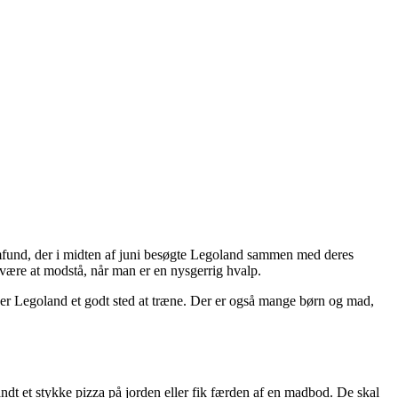
mfund, der i midten af juni besøgte Legoland sammen med deres
svære at modstå, når man er en nysgerrig hvalp.
 er Legoland et godt sted at træne. Der er også mange børn og mad,
fandt et stykke pizza på jorden eller fik færden af en madbod. De skal