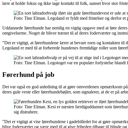
lære at holde fokus og ikke tage kontakt til folk, uanset hvor stor frist
Foto: Tine Elman. Legoland er fyldt med fristelser og derfor et p
Uddannede førerhunde har nemlig en vigtig opgave med at føre deres b
omgivelserne. Noget de bliver trænet til af deres foderværter og ins
”Det er vigtigt, at førerhundene lærer at bevare roen og kontakten til
Legoland er med til at forberede hundenes fremtidige roller som førerh
Foto: Tine Elman. Legotoget var en populær forlystelse blandt 
Førerhund på job
Det var også en god anledning til at gøre omverdenen opmærksom på, a
deres gule veste eller førerhundebøjler, som signalerer, at de er på arb
Foto: Tine Elman. Kesi er næsten færdiguddannet som førerhund
sig distrahere.
”Det er vigtigt at vise førerhundene i gadebilledet for at gøre opmærks
blive foderværter og være med til at give friheden tilbage til blinde o