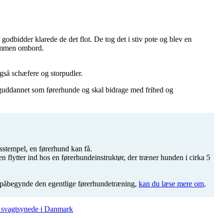
odbidder klarede de det flot. De tog det i stiv pote og blev en
lkommen ombord.
også schæfere og storpudler.
rdiguddannet som førerhunde og skal bidrage med frihed og
sstempel, en førerhund kan få.
n flytter ind hos en førerhundeinstruktør, der træner hunden i cirka 5
r og påbegynde den egentlige førerhundetræning,
kan du læse mere om,