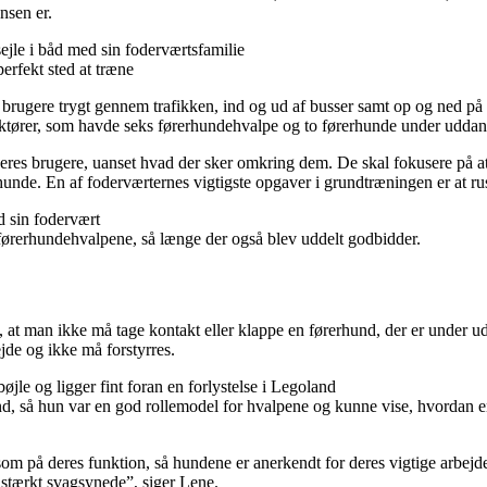
ensen er.
erfekt sted at træne
rugere trygt gennem trafikken, ind og ud af busser samt op og ned på 
truktører, som havde seks førerhundehvalpe og to førerhunde under udda
 deres brugere, uanset hvad der sker omkring dem. De skal fokusere på a
unde. En af foderværternes vigtigste opgaver i grundtræningen er at rus
førerhundehvalpene, så længe der også blev uddelt godbidder.
t man ikke må tage kontakt eller klappe en førerhund, der er under ud
ejde og ikke må forstyrres.
, så hun var en god rollemodel for hvalpene og kunne vise, hvordan en
om på deres funktion, så hundene er anerkendt for deres vigtige arbejde 
g stærkt svagsynede”, siger Lene.