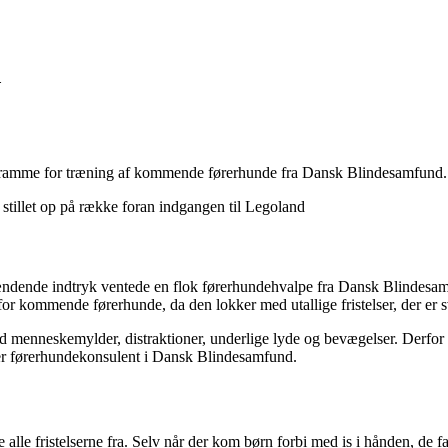
d
kte ramme for træning af kommende førerhunde fra Dansk Blindesamfund.
spændende indtryk ventede en flok førerhundehvalpe fra Dansk Blindesa
for kommende førerhunde, da den lokker med utallige fristelser, der er 
d menneskemylder, distraktioner, underlige lyde og bevægelser. Derfor
 er førerhundekonsulent i Dansk Blindesamfund.
 alle fristelserne fra. Selv når der kom børn forbi med is i hånden, de 