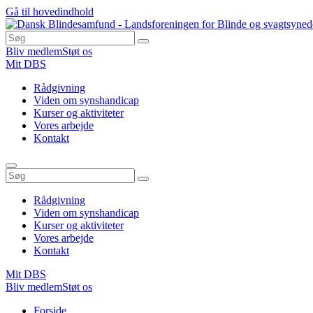
Gå til hovedindhold
Bliv medlem
Støt os
Mit DBS
Rådgivning
Viden om synshandicap
Kurser og aktiviteter
Vores arbejde
Kontakt
Rådgivning
Viden om synshandicap
Kurser og aktiviteter
Vores arbejde
Kontakt
Mit DBS
Bliv medlem
Støt os
Du
Forside