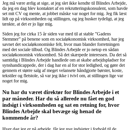
Jeg må være ærlig at sige, at jeg slet ikke kendte til Blindes Arbejde,
da jeg en dag blev kontaktet af en rekrutteringskonsulent, som havde
set mit CV og mente, at jobbet måske var noget for mig. Jeg fik læst
lidt op på virksomheden og stillingen, og jeg husker tydeligt, at jeg
tænkte, at det er jo lige mig.
Siden jeg for cirka 15 år siden var med til at stable ”Gadens
Stemmer” på benene som en socialøkonomisk virksomhed, har jeg
savnet det socialøkonomiske felt, hvor man blander forretningen
med det sociale tilbud. Og Blindes Arbejde er jo netop en sådan
socialøkonomisk virksomhed. Så det skærpede interessen. Da det så
samtidig i Blindes Arbejde handlede om at skabe arbejdspladser for
synshandicappede, der i dag har en al for stor ledighed, og gøre det
gennem et større salg af meget velansete håndgjorte børster, koste,
tekstiler og fletstole, så var jeg ikke i tvivl om, at stillingen lige var
noget for mig.
Nu har du været direktør for Blindes Arbejde i et
par måneder. Har du så allerede nu fået en god
indsigt i virksomheden og sat en retning for, hvor
Blindes Arbejde skal bevæge sig henad de
kommende år?
Hver dag jeg er på arbejde. får jeg nye indsigter i forhold til de