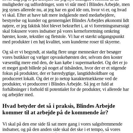
muligheder og udfordringer, som vi står med i Blindes Arbejde, men
jeg synes allerede nu, at jeg har en god ide om, hvor vi er, og hvad
vi skal. Efter at have talt mere indgående med medarbejdere,
bestyrelse og kunder og gennemgået Blindes Arbejdes økonomi lidt
nøjere, er jeg faktisk blot blevet bekræftet i, at vi forretningsmæssigt
skal fokusere vores indsatser på vores kerneforretning omkring
børster, koste, tekstiler og fletstole. Vi har et stærkt udgangspunkt
med produkter i en høj kvalitet, som kunderne roser til skyerne.
Og så er vi begyndt, at stadig flere unge mennesker der besøger
vores butikker og vælger opvaskebørsten der, selvom den koster
væsentlig mere end den, de kan købe i supermarkedet. Og det er jo
et meget godt billede på noget af tidsånden, hvor der er et stigende
fokus på produkter, der er bæredygtige, langtidsholdbare og
produceret lokalt. Og det er jo netop karaktertrækkene ved de
produkter, vi producerer i Blindes Arbejde. Så jeg er fuld at
forhåbninger i forhold til potentialet for de produkter, vi allerede har
og arbejder med.
Hvad betyder det så i praksis, Blindes Arbejde
kommer til at arbejde på de kommende år?
Vi skal på den ene side få sat mere gang i vores salgsfremmende
indsatser, og på den anden side skal det ske i et tempo, så vores