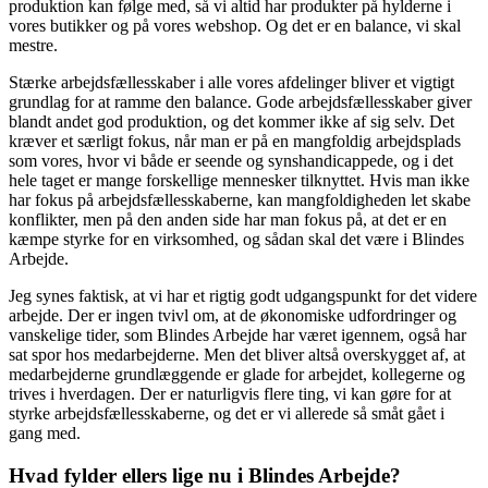
produktion kan følge med, så vi altid har produkter på hylderne i
vores butikker og på vores webshop. Og det er en balance, vi skal
mestre.
Stærke arbejdsfællesskaber i alle vores afdelinger bliver et vigtigt
grundlag for at ramme den balance. Gode arbejdsfællesskaber giver
blandt andet god produktion, og det kommer ikke af sig selv. Det
kræver et særligt fokus, når man er på en mangfoldig arbejdsplads
som vores, hvor vi både er seende og synshandicappede, og i det
hele taget er mange forskellige mennesker tilknyttet. Hvis man ikke
har fokus på arbejdsfællesskaberne, kan mangfoldigheden let skabe
konflikter, men på den anden side har man fokus på, at det er en
kæmpe styrke for en virksomhed, og sådan skal det være i Blindes
Arbejde.
Jeg synes faktisk, at vi har et rigtig godt udgangspunkt for det videre
arbejde. Der er ingen tvivl om, at de økonomiske udfordringer og
vanskelige tider, som Blindes Arbejde har været igennem, også har
sat spor hos medarbejderne. Men det bliver altså overskygget af, at
medarbejderne grundlæggende er glade for arbejdet, kollegerne og
trives i hverdagen. Der er naturligvis flere ting, vi kan gøre for at
styrke arbejdsfællesskaberne, og det er vi allerede så småt gået i
gang med.
Hvad fylder ellers lige nu i Blindes Arbejde?