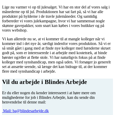
Lige nu varmer vi op til julesalget. Vi har en stor del af vores salg i
månederne op til jul. Produktionen har sat fart på, så vi har alle
produkter på hylderne i de travle julemåneder. Og samtidig
forbereder vi vores julekampagne, hvor vi har sammensat nogle
skønne gavepakker, som snart kan købes i vores butikker og på
vores webshop.
Vi kan allerede nu se, at vi kommer til at mangle kolleger når vi
kommer ind i det nye år, særligt indenfor vores produktion. Så vi er
så småt gået i gang med at finde nye kolleger med hænderne skruet
godt på, som er interesserede i at arbejde med kostetræk, at binde
børster og/eller at flette stole. Vi har naturligvis fokus på at finde
kolleger med synshandicap, men også uden. Vi forsøger jo generelt
set at ansætte seende, så længe det kan bidrage til, at der kommer
flere med synshandicap i arbejde.
Vil du arbejde i Blindes Arbejde
Er du eller nogen du kender interesseret i at høre mere om
mulighederne for job i Blindes Arbejde, kan du sende din
henvendelse til denne mail:
Mail:
ba@blindesarbejde.dk