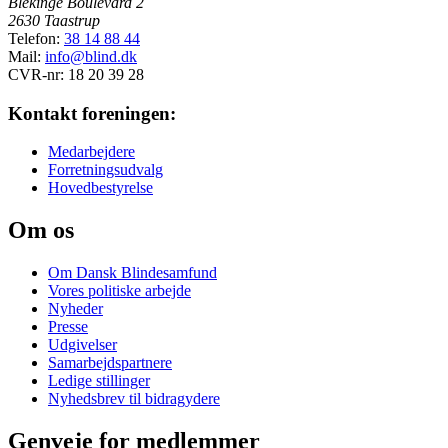
Blekinge Boulevard 2
2630 Taastrup
Telefon:
38 14 88 44
Mail:
info@blind.dk
CVR-nr: 18 20 39 28
Kontakt foreningen:
Medarbejdere
Forretningsudvalg
Hovedbestyrelse
Om os
Om Dansk Blindesamfund
Vores politiske arbejde
Nyheder
Presse
Udgivelser
Samarbejdspartnere
Ledige stillinger
Nyhedsbrev til bidragydere
Genveje for medlemmer