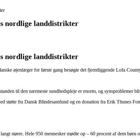
ter
s nordlige landdistrikter
s nordlige landdistrikter
 danske øjenlæger for første gang besøgte det fjerntliggende Lofa Count
. Afstanden til den nærmeste sundhedspleje er enorm, og synsproblemer b
d støtte fra Dansk Blindesamfund og en donation fra Erik Thunes Fond l
langt større. Hele 950 mennesker mødte op – 60 procent af dem børn o