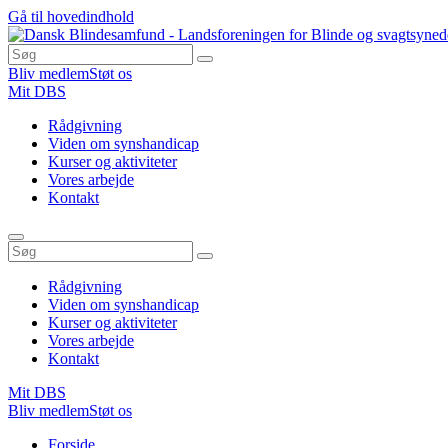
Gå til hovedindhold
Bliv medlem
Støt os
Mit DBS
Rådgivning
Viden om synshandicap
Kurser og aktiviteter
Vores arbejde
Kontakt
Rådgivning
Viden om synshandicap
Kurser og aktiviteter
Vores arbejde
Kontakt
Mit DBS
Bliv medlem
Støt os
Du
Forside