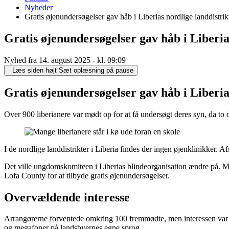
er
Nyheder
her:
Gratis øjenundersøgelser gav håb i Liberias nordlige landdistrik
Gratis øjenundersøgelser gav håb i Liberia
Nyhed fra 14. august 2025 - kl. 09:09
Læs siden højt
Sæt oplæsning på pause
Gratis øjenundersøgelser gav håb i Liberia
Over 900 liberianere var mødt op for at få undersøgt deres syn, da to
I de nordlige landdistrikter i Liberia findes der ingen øjenklinikker
Det ville ungdomskomiteen i Liberias blindeorganisation ændre på. Me
Lofa County for at tilbyde gratis øjenundersøgelser.
Overvældende interesse
Arrangørerne forventede omkring 100 fremmødte, men interessen var 
og megafoner på landsbyernes egne sprog.