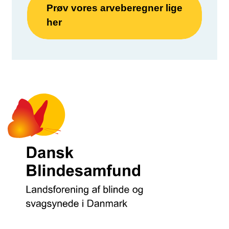
Prøv vores arveberegner lige
her