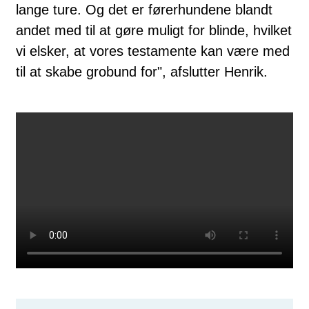
lange ture. Og det er førerhundene blandt
andet med til at gøre muligt for blinde, hvilket
vi elsker, at vores testamente kan være med
til at skabe grobund for", afslutter Henrik.
Hør Helle og Henrik fortælle, hvordan det giver
dem ro at vide, at deres sidste vilje går til noget
meningsfuldt, fordi de har skrevet Dansk
Blindesamfund ind i deres testamente.