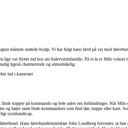
ugust måneds nuttede hvalp. Vi har fulgt hans færd på vej mod førerhu
lige var flyttet ind hos sin foderværtsfamilie. På et år er Milo vokset ti
 stadig ligeså charmerende og uimodståelig.
sten, finde trapper på kommando og lede uden om forhindringer. Når Mi
tre og højre samt finde-kommandoer som find dør, trappe eller kant. 
ligt synshandicap.
 førerhund. Hans førerhundeinstruktør John Lundberg forventer, at han er