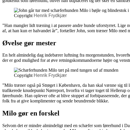
godkendt som førerhund, bliver han udplaceret og der sker en samtræn
Copyright
Henrik Frydkjær
”Han mangler lidt træning i at passere andre hunde uforstyrret. Lige 
af, at han kun er halvandet år”, fortæller John, som træner Milo med
Øvelse gør mester
En helt almindelig dag indebærer luftning fra morgenstunden, hvorefter
der er god mulighed for at øve retningskommandoerne højre og venstr
Copyright
Henrik Frydkjær
”Milo træner også på Strøget i København, da han skal vænne sig til
trafikerede knudepunkt Nørreport, hvorfra vi tager toget til Hellerup o
førerhunde. Han oplever ofte at blive stoppet af forbipasserende, der 
folk fra at give komplimenter og sende beundrende blikke.
Milo gør en forskel
Selvom det er mindre almindeligt med en schæfer som førerhund i Da