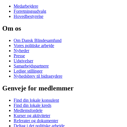
Medarbejdere
Forretningsudvalg
Hovedbestyrelse
Om os
Om Dansk Blindesamfund
Vores politiske arbejde
Nyheder
Presse
Udgivelser
Samarbejdspartnere
Ledige stillinger
Nyhedsbrev til bidragydere
Genveje for medlemmer
Find din lokale konsulent
Find din lokale kreds
Medlemsfordele
Kurser og aktiviteter
Referater og dokumenter
Deltag i det politiske arbejde