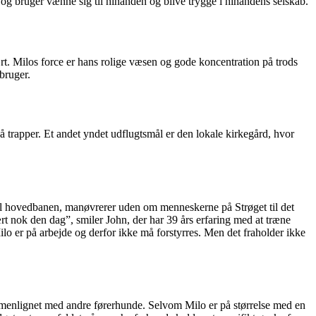
g bruger vænne sig til hinanden og blive trygge i hinandens selskab.
rt. Milos force er hans rolige væsen og gode koncentration på trods
 bruger.
å trapper. Et andet yndet udflugtsmål er den lokale kirkegård, hvor
til hovedbanen, manøvrerer uden om menneskerne på Strøget til det
lært nok den dag”, smiler John, der har 39 års erfaring med at træne
ilo er på arbejde og derfor ikke må forstyrres. Men det fraholder ikke
menlignet med andre førerhunde. Selvom Milo er på størrelse med en