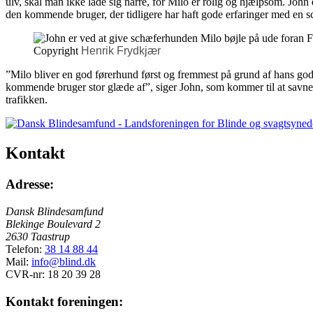
ulv, skal man ikke lade sig narre, for Milo er rolig og hjælpsom. John e
den kommende bruger, der tidligere har haft gode erfaringer med en 
Copyright
Henrik Frydkjær
”Milo bliver en god førerhund først og fremmest på grund af hans go
kommende bruger stor glæde af”, siger John, som kommer til at savne Mi
trafikken.
Kontakt
Adresse:
Dansk Blindesamfund
Blekinge Boulevard 2
2630 Taastrup
Telefon:
38 14 88 44
Mail:
info@blind.dk
CVR-nr: 18 20 39 28
Kontakt foreningen: