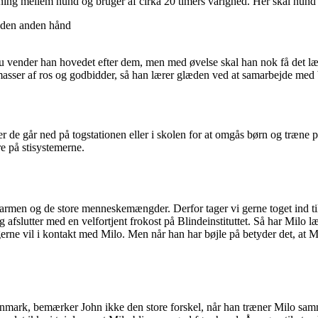
ing mellem hund og bruger af cirka 20 timers varighed. Her skal hund o
nu vender han hovedet efter dem, men med øvelse skal han nok få det læ
 masser af ros og godbidder, så han lærer glæden ved at samarbejde med
 de går ned på togstationen eller i skolen for at omgås børn og træne p
e på stisystemerne.
 larmen og de store menneskemængder. Derfor tager vi gerne toget ind 
g afslutter med en velfortjent frokost på Blindeinstituttet. Så har Milo 
gerne vil i kontakt med Milo. Men når han har bøjle på betyder det, at M
nmark, bemærker John ikke den store forskel, når han træner Milo sam