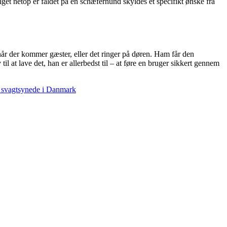
alget netop er faldet på en schæferhund skyldes et specifikt ønske fra
r der kommer gæster, eller det ringer på døren. Ham får den
 at lave det, han er allerbedst til – at føre en bruger sikkert gennem