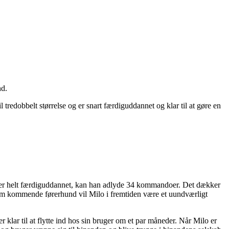
nd.
l tredobbelt størrelse og er snart færdiguddannet og klar til at gøre en
lo er helt færdiguddannet, kan han adlyde 34 kommandoer. Det dækker
Som kommende førerhund vil Milo i fremtiden være et uundværligt
 klar til at flytte ind hos sin bruger om et par måneder. Når Milo er