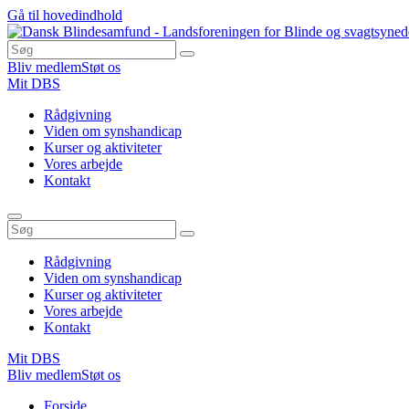
Gå til hovedindhold
Bliv medlem
Støt os
Mit DBS
Rådgivning
Viden om synshandicap
Kurser og aktiviteter
Vores arbejde
Kontakt
Rådgivning
Viden om synshandicap
Kurser og aktiviteter
Vores arbejde
Kontakt
Mit DBS
Bliv medlem
Støt os
Du
Forside