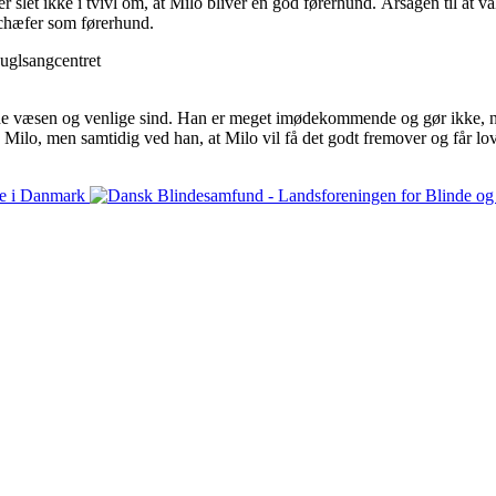
r slet ikke i tvivl om, at Milo bliver en god førerhund. Årsagen til at v
schæfer som førerhund.
de væsen og venlige sind. Han er meget imødekommende og gør ikke, nå
lo, men samtidig ved han, at Milo vil få det godt fremover og får lov til