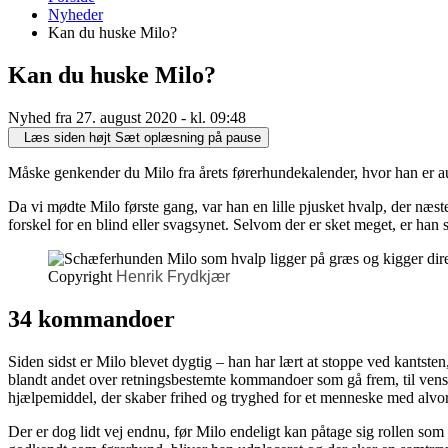
er
Nyheder
her:
Kan du huske Milo?
Kan du huske Milo?
Nyhed fra 27. august 2020 - kl. 09:48
Læs siden højt
Sæt oplæsning på pause
Måske genkender du Milo fra årets førerhundekalender, hvor han er a
Da vi mødte Milo første gang, var han en lille pjusket hvalp, der næsten 
forskel for en blind eller svagsynet. Selvom der er sket meget, er han
Copyright
Henrik Frydkjær
34 kommandoer
Siden sidst er Milo blevet dygtig – han har lært at stoppe ved kant
blandt andet over retningsbestemte kommandoer som gå frem, til vens
hjælpemiddel, der skaber frihed og tryghed for et menneske med alvor
Der er dog lidt vej endnu, før Milo endeligt kan påtage sig rollen som