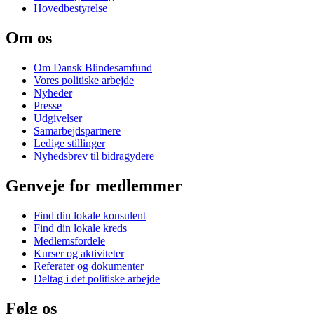
Hovedbestyrelse
Om os
Om Dansk Blindesamfund
Vores politiske arbejde
Nyheder
Presse
Udgivelser
Samarbejdspartnere
Ledige stillinger
Nyhedsbrev til bidragydere
Genveje for medlemmer
Find din lokale konsulent
Find din lokale kreds
Medlemsfordele
Kurser og aktiviteter
Referater og dokumenter
Deltag i det politiske arbejde
Følg os