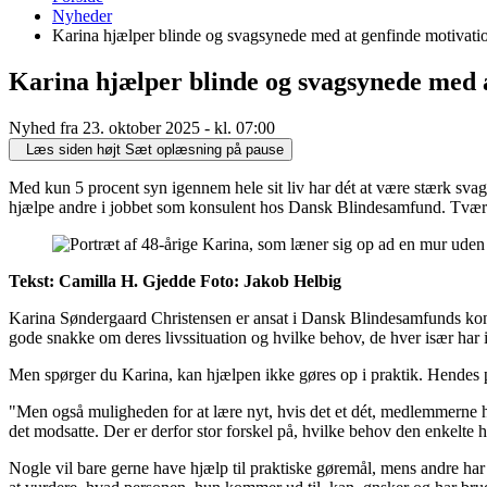
er
Nyheder
her:
Karina hjælper blinde og svagsynede med at genfinde motivatio
Karina hjælper blinde og svagsynede med a
Nyhed fra 23. oktober 2025 - kl. 07:00
Læs siden højt
Sæt oplæsning på pause
Med kun 5 procent syn igennem hele sit liv har dét at være stærk svagsy
hjælpe andre i jobbet som konsulent hos Dansk Blindesamfund. Tvær
Tekst: Camilla H. Gjedde Foto: Jakob Helbig
Karina Søndergaard Christensen er ansat i Dansk Blindesamfunds 
gode snakke om deres livssituation og hvilke behov, de hver især har i
Men spørger du Karina, kan hjælpen ikke gøres op i praktik. Hendes 
"Men også muligheden for at lære nyt, hvis det et dét, medlemmerne h
det modsatte. Der er derfor stor forskel på, hvilke behov den enkelte h
Nogle vil bare gerne have hjælp til praktiske gøremål, mens andre har br