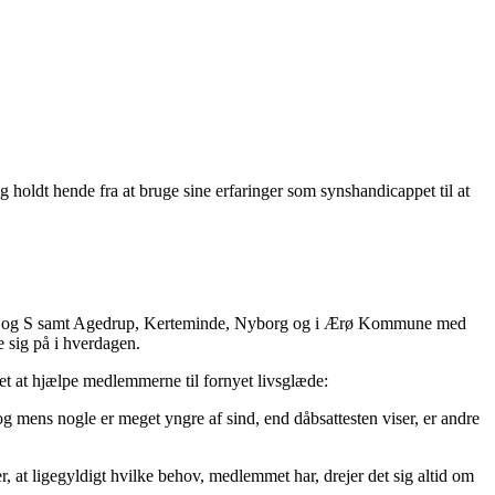
g holdt hende fra at bruge sine erfaringer som synshandicappet til at
SV og S samt Agedrup, Kerteminde, Nyborg og i Ærø Kommune med
e sig på i hverdagen.
t at hjælpe medlemmerne til fornyet livsglæde:
 mens nogle er meget yngre af sind, end dåbsattesten viser, er andre
er, at ligegyldigt hvilke behov, medlemmet har, drejer det sig altid om