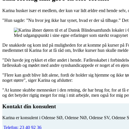
Karina husker især et medlem, der kun var lidt ældre end hende selv, 
"Hun sagde: ”Nu hvor jeg ikke har synet, hvad er der så tilbage.” Det
Med udgangspunkt i sine egne erfaringer som stærkt svagsynet
De snakkede og kom ind på muligheden for at komme på kurser på Fugls
medlemmet til Karina for at få råd om, hvilke kurser hun skulle melde 
"Dér havde jeg rykket et eller andet i hende. Fællesskabet i forbindelse
fællesskab og mødet med andre synshandicappede er noget af en øjenåbn
"Flere kan godt blive lidt alene, fordi de holder sig hjemme og ikke tø
noget større", siger Karina og afslutter:
"At kunne skubbe mennesker i den retning, de har brug for, for at få
og det betyder rigtig meget for mig i mit arbejde, men også for mig pe
Kontakt din konsulent
Karina er konsulent i Odense SØ, Odense NØ, Odense SV, Odense
Telefon:
23 40 92 36