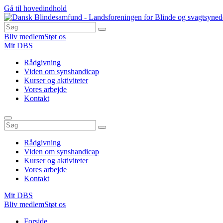
Gå til hovedindhold
Bliv medlem
Støt os
Mit DBS
Rådgivning
Viden om synshandicap
Kurser og aktiviteter
Vores arbejde
Kontakt
Rådgivning
Viden om synshandicap
Kurser og aktiviteter
Vores arbejde
Kontakt
Mit DBS
Bliv medlem
Støt os
Du
Forside