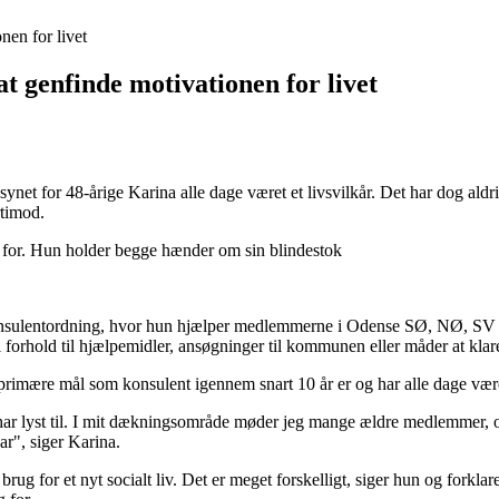
nen for livet
t genfinde motivationen for livet
net for 48-årige Karina alle dage været et livsvilkår. Det har dog aldri
timod.
konsulentordning, hvor hun hjælper medlemmerne i Odense SØ, NØ, 
 forhold til hjælpemidler, ansøgninger til kommunen eller måder at klar
primære mål som konsulent igennem snart 10 år er og har alle dage være
ar lyst til. I mit dækningsområde møder jeg mange ældre medlemmer, og
ar", siger Karina.
ug for et nyt socialt liv. Det er meget forskelligt, siger hun og forklar