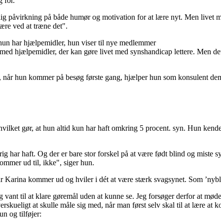
 for.
lig påvirkning på både humør og motivation for at lære nyt. Men livet m
lære ved at træne det".
ed hjælpemidler, der kan gøre livet med synshandicap lettere. Men det
j, når hun kommer på besøg første gang, hjælper hun som konsulent dem go
ket gør, at hun altid kun har haft omkring 5 procent. syn. Hun kender de
har haft. Og der er bare stor forskel på at være født blind og miste synet 
ommer ud til, ikke", siger hun.
Karina kommer ud og hviler i dét at være stærk svagsynet. Som ’nyblind’
 jeg vant til at klare gøremål uden at kunne se. Jeg forsøger derfor at m
erskueligt at skulle måle sig med, når man først selv skal til at lære 
n og tilføjer: