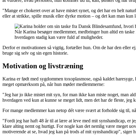
at vurdere, hvad personen, hun kommer ud til, kan, ønsker og har brug
"Mange er chokeret over at have mistet synet, og det har en helt natur
eller at strikke, spille musik eller dyrke motion – og det kan man kun 
Når Karina besøger medlemmer, medbringer hun altid en taske m
hverdagen stadig kan være fuld af muligheder.
Derfor er motivationen så vigtig, fortæller hun. Om de har den eller e
bruge sig selv og sin egen historie.
Motivation og livstræning
Karina er født med sygdommen toxoplasmose, også kaldet haresyge, hvil
meget opmærksom på, når hun møder medlemmerne:
"Jeg har jo ikke mistet mit syn, for man ikke kan miste noget, man aldrig 
hverdagen ved kun at kunne se meget lidt, men det har de fleste, jeg k
For mange medlemmer kan netop dét være svært at forholde sig til, når 
"Fordi jeg har haft 48 år til at lære at leve med mit synshandicap, er
klare alting nemt og hurtigt. For nogle kan det nemlig være meget uov
motiverende at se, hvad jeg kan på trods af mit synshandicap", siger hu