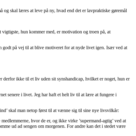
å og skal læres at leve på ny, hvad end det er lavpraktiske gøremål
 vigtigste, hun kommer med, er motivation og troen på, at
dt på vej til at blive motiveret for at nyde livet igen. Især ved at
rfor ikke til et liv uden sit synshandicap, hvilket er noget, hun er
senere i livet. Jeg har haft et helt liv til at lære at fungere i
 skal man netop først til at vænne sig til sine nye livsvilkår:
øde medlemmerne, hvor de er, og ikke virke ’supermand-agtig’ ved at
at komme ud ad sengen om morgenen. For andre kan det i stedet være