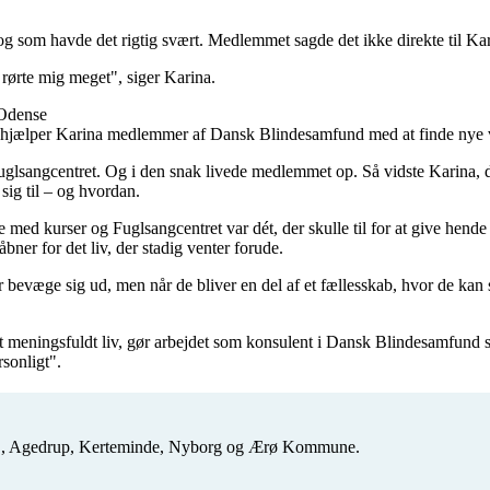
og som havde det rigtig svært. Medlemmet sagde det ikke direkte til Ka
 rørte mig meget", siger Karina.
 hjælper Karina medlemmer af Dansk Blindesamfund med at finde nye ve
angcentret. Og i den snak livede medlemmet op. Så vidste Karina, det 
sig til – og hvordan.
 med kurser og Fuglsangcentret var dét, der skulle til for at give hende l
er for det liv, der stadig venter forude.
r bevæge sig ud, men når de bliver en del af et fællesskab, hvor de kan s
 et meningsfuldt liv, gør arbejdet som konsulent i Dansk Blindesamfund 
rsonligt".
 S, Agedrup, Kerteminde, Nyborg og Ærø Kommune.