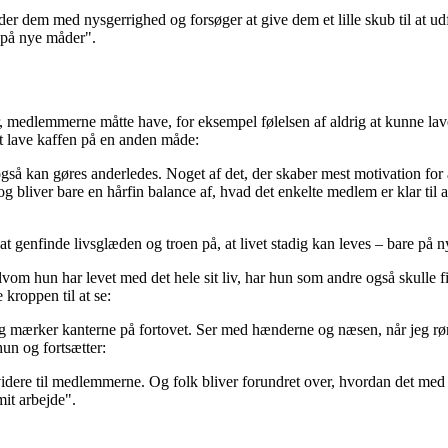
der dem med nysgerrighed og forsøger at give dem et lille skub til at u
g på nye måder".
r, medlemmerne måtte have, for eksempel følelsen af aldrig at kunne la
at lave kaffen på en anden måde:
å kan gøres anderledes. Noget af det, der skaber mest motivation for at 
iver bare en hårfin balance af, hvad det enkelte medlem er klar til at 
genfinde livsglæden og troen på, at livet stadig kan leves – bare på n
vom hun har levet med det hele sit liv, har hun som andre også skulle fi
 kroppen til at se:
jeg mærker kanterne på fortovet. Ser med hænderne og næsen, når jeg rør 
n og fortsætter:
videre til medlemmerne. Og folk bliver forundret over, hvordan det med ti
mit arbejde".