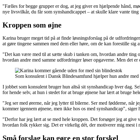
"Fælles for begge grupper er dog, at jeg giver en hjælpende hånd, mø
nye livsvilkår, du får som synshandicappet – at skulle klare vante tin
Kroppen som øjne
Karina bruger meget tid på at finde løsningsforslag på de udfordringe
at gøre tingene sammen med dem eller høre, om de kan forestille sig 
"Det kan være med til at sætte skub i tanken om, hvordan andre ting ogs
hvordan andre med samme udfordringer løser opgaverne. Men det er og bl
Som konsulent i Dansk Blindesamfund hjælper hun andre med at 
I jobbet som konsulent bruger hun altså sit synshandicap hver dag. Sel
for hende selv, at hun i stedet for at bruge øjnene har lært at bruge hele
"Jeg ser med ørerne, når jeg lytter til bilerne. Ser med fødderne, når 
kommer igennem øjnene, men ikke hos os med synshandicap", siger hu
"Derfor har jeg lært at se med hele kroppen. Det forsøger jeg at give 
hvordan folk rykker sig. Det er virkelig dét, der motiverer mig mest i 
Små forslag kan gøre en stor forskel