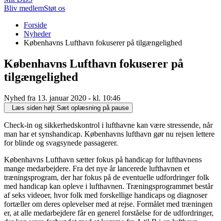
Bliv medlem
Støt os
Du
Forside
er
Nyheder
her:
Københavns Lufthavn fokuserer på tilgængelighed
Københavns Lufthavn fokuserer på
tilgængelighed
Nyhed fra 13. januar 2020 - kl. 10:46
Læs siden højt
Sæt oplæsning på pause
Check-in og sikkerhedskontrol i lufthavne kan være stressende, når
man har et synshandicap. Københavns lufthavn gør nu rejsen lettere
for blinde og svagsynede passagerer.
Københavns Lufthavn sætter fokus på handicap for lufthavnens
mange medarbejdere. Fra det nye år lancerede lufthavnen et
træningsprogram, der har fokus på de eventuelle udfordringer folk
med handicap kan opleve i lufthavnen. Træningsprogrammet består
af seks videoer, hvor folk med forskellige handicaps og diagnoser
fortæller om deres oplevelser med at rejse. Formålet med træningen
er, at alle medarbejdere får en generel forståelse for de udfordringer,