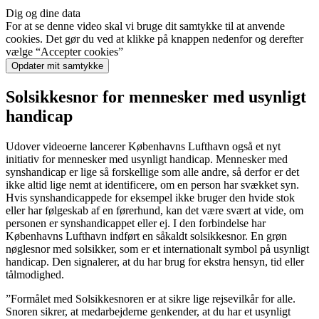
Dig og dine data
For at se denne video skal vi bruge dit samtykke til at anvende
cookies. Det gør du ved at klikke på knappen nedenfor og derefter
vælge “Accepter cookies”
Opdater mit samtykke
Solsikkesnor for mennesker med usynligt
handicap
Udover videoerne lancerer Københavns Lufthavn også et nyt
initiativ for mennesker med usynligt handicap. Mennesker med
synshandicap er lige så forskellige som alle andre, så derfor er det
ikke altid lige nemt at identificere, om en person har svækket syn.
Hvis synshandicappede for eksempel ikke bruger den hvide stok
eller har følgeskab af en førerhund, kan det være svært at vide, om
personen er synshandicappet eller ej. I den forbindelse har
Københavns Lufthavn indført en såkaldt solsikkesnor. En grøn
nøglesnor med solsikker, som er et internationalt symbol på usynligt
handicap. Den signalerer, at du har brug for ekstra hensyn, tid eller
tålmodighed.
”Formålet med Solsikkesnoren er at sikre lige rejsevilkår for alle.
Snoren sikrer, at medarbejderne genkender, at du har et usynligt