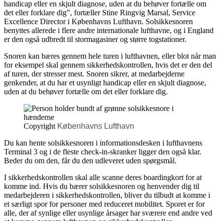
handicap eller en skjult diagnose, uden at du behøver fortælle om
det eller forklare dig”, fortæller Stine Ringvig Marsal, Service
Excellence Director i Københavns Lufthavn. Solsikkesnoren
benyttes allerede i flere andre internationale lufthavne, og i England
er den også udbredt til stormagasiner og større togstationer.
Snoren kan bæres gennem hele turen i lufthavnen, eller blot når man
for eksempel skal gennem sikkerhedskontrollen, hvis det er den del
af turen, der stresser mest. Snoren sikrer, at medarbejderne
genkender, at du har et usynligt handicap eller en skjult diagnose,
uden at du behøver fortælle om det eller forklare dig.
Copyright
Københavns Lufthavn
Du kan hente solsikkesnoren i informationsdesken i lufthavnens
Terminal 3 og i de fleste check-in-skranker ligger den også klar.
Beder du om den, får du den udleveret uden spørgsmål.
I sikkerhedskontrollen skal alle scanne deres boardingkort for at
komme ind. Hvis du bærer solsikkesnoren og henvender dig til
medarbejderen i sikkerhedskontrollen, bliver du tilbudt at komme i
et særligt spor for personer med reduceret mobilitet. Sporet er for
alle, der af synlige eller usynlige årsager har sværere end andre ved