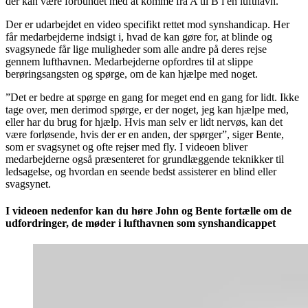
der kan være forbundet med at komme fra A til B i en lufthavn.
Der er udarbejdet en video specifikt rettet mod synshandicap. Her
får medarbejderne indsigt i, hvad de kan gøre for, at blinde og
svagsynede får lige muligheder som alle andre på deres rejse
gennem lufthavnen. Medarbejderne opfordres til at slippe
berøringsangsten og spørge, om de kan hjælpe med noget.
”Det er bedre at spørge en gang for meget end en gang for lidt. Ikke
tage over, men derimod spørge, er der noget, jeg kan hjælpe med,
eller har du brug for hjælp. Hvis man selv er lidt nervøs, kan det
være forløsende, hvis der er en anden, der spørger”, siger Bente,
som er svagsynet og ofte rejser med fly. I videoen bliver
medarbejderne også præsenteret for grundlæggende teknikker til
ledsagelse, og hvordan en seende bedst assisterer en blind eller
svagsynet.
I videoen nedenfor kan du høre John og Bente fortælle om de
udfordringer, de møder i lufthavnen som synshandicappet