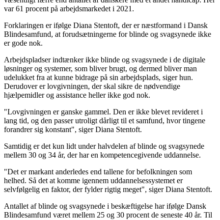
var 61 procent på arbejdsmarkedet i 2021.
Forklaringen er ifølge Diana Stentoft, der er næstformand i Dansk
Blindesamfund, at forudsætningerne for blinde og svagsynede ikke
er gode nok.
Arbejdspladser indtænker ikke blinde og svagsynede i de digitale
løsninger og systemer, som bliver brugt, og dermed bliver man
udelukket fra at kunne bidrage på sin arbejdsplads, siger hun.
Derudover er lovgivningen, der skal sikre de nødvendige
hjælpemidler og assistance heller ikke god nok.
"Lovgivningen er ganske gammel. Den er ikke blevet revideret i
lang tid, og den passer utroligt dårligt til et samfund, hvor tingene
forandrer sig konstant", siger Diana Stentoft.
Samtidig er det kun lidt under halvdelen af blinde og svagsynede
mellem 30 og 34 år, der har en kompetencegivende uddannelse.
"Det er markant anderledes end tallene for befolkningen som
helhed. Så det at komme igennem uddannelsessystemet er
selvfølgelig en faktor, der fylder rigtig meget", siger Diana Stentoft.
Antallet af blinde og svagsynede i beskæftigelse har ifølge Dansk
Blindesamfund været mellem 25 og 30 procent de seneste 40 år. Til