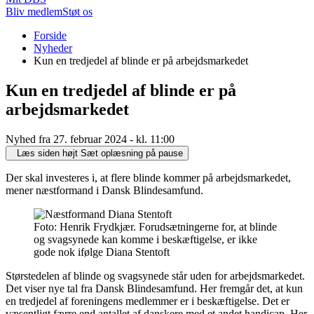
Bliv medlem
Støt os
Du
Forside
er
Nyheder
her:
Kun en tredjedel af blinde er på arbejdsmarkedet
Kun en tredjedel af blinde er på
arbejdsmarkedet
Nyhed fra 27. februar 2024 - kl. 11:00
Læs siden højt
Sæt oplæsning på pause
Der skal investeres i, at flere blinde kommer på arbejdsmarkedet,
mener næstformand i Dansk Blindesamfund.
Foto: Henrik Frydkjær. Forudsætningerne for, at blinde
og svagsynede kan komme i beskæftigelse, er ikke
gode nok ifølge Diana Stentoft
Størstedelen af blinde og svagsynede står uden for arbejdsmarkedet.
Det viser nye tal fra Dansk Blindesamfund. Her fremgår det, at kun
en tredjedel af foreningens medlemmer er i beskæftigelse. Det er
væsentligt færre end antallet af danskere med et andet handicap. Her