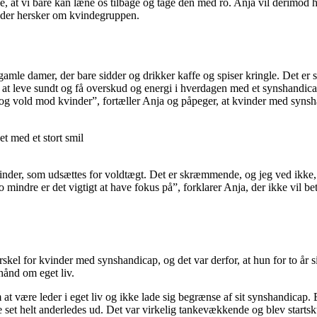
e, at vi bare kan læne os tilbage og tage den med ro. Anja vil derimod 
 der hersker om kvindegruppen.
mle damer, der bare sidder og drikker kaffe og spiser kringle. Det er så
at leve sundt og få overskud og energi i hverdagen med et synshandicap
vold mod kvinder”, fortæller Anja og påpeger, at kvinder med synshandi
kvinder, som udsættes for voldtægt. Det er skræmmende, og jeg ved ikke
o mindre er det vigtigt at have fokus på”, forklarer Anja, der ikke vil 
rskel for kvinder med synshandicap, og det var derfor, at hun for to 
hånd om eget liv.
 at være leder i eget liv og ikke lade sig begrænse af sit synshandicap
vde set helt anderledes ud. Det var virkelig tankevækkende og blev star