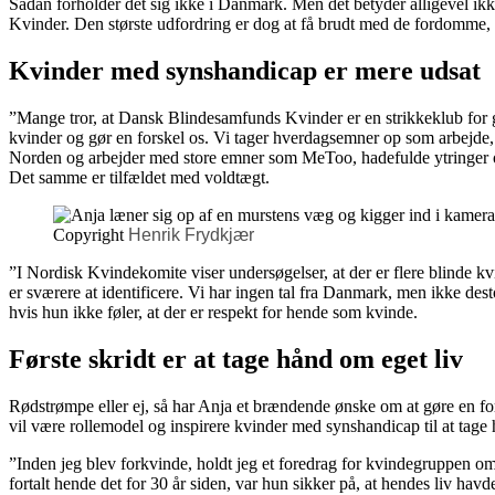
Sådan forholder det sig ikke i Danmark. Men det betyder alligevel ikk
Kvinder. Den største udfordring er dog at få brudt med de fordomme,
Kvinder med synshandicap er mere udsat
”Mange tror, at Dansk Blindesamfunds Kvinder er en strikkeklub for ga
kvinder og gør en forskel os. Vi tager hverdagsemner op som arbejde, 
Norden og arbejder med store emner som MeToo, hadefulde ytringer og 
Det samme er tilfældet med voldtægt.
Copyright
Henrik Frydkjær
”I Nordisk Kvindekomite viser undersøgelser, at der er flere blinde 
er sværere at identificere. Vi har ingen tal fra Danmark, men ikke dest
hvis hun ikke føler, at der er respekt for hende som kvinde.
Første skridt er at tage hånd om eget liv
Rødstrømpe eller ej, så har Anja et brændende ønske om at gøre en fo
vil være rollemodel og inspirere kvinder med synshandicap til at tage 
”Inden jeg blev forkvinde, holdt jeg et foredrag for kvindegruppen om
fortalt hende det for 30 år siden, var hun sikker på, at hendes liv ha