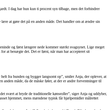
dt. I dag har hun kun ti procent syn tilbage, men det forhindrer
are lære at gøre det på en anden måde. Det handler om at ændre sin
g, veninde og først længere nede kommer stærkt svagsynet. Lige meget
for at benægte det. Det er først, når man har accepteret sit
r helt fra bunden og bygger langsomt op”, smiler Anja, der oplever, at
en anden måde, da de måske føler, at der er andre forventninger til
r det svært at bryde de traditionelle kønsroller”, siger Anja og uddyber,
tilpasset hjemmet, mens mændene typisk får hjælpemidler målrettet