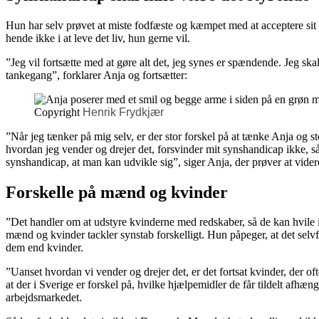
Hun har selv prøvet at miste fodfæste og kæmpet med at acceptere sit 
hende ikke i at leve det liv, hun gerne vil.
”Jeg vil fortsætte med at gøre alt det, jeg synes er spændende. Jeg sk
tankegang”, forklarer Anja og fortsætter:
Copyright
Henrik Frydkjær
”Når jeg tænker på mig selv, er der stor forskel på at tænke Anja og 
hvordan jeg vender og drejer det, forsvinder mit synshandicap ikke, så 
synshandicap, at man kan udvikle sig”, siger Anja, der prøver at vider
Forskelle på mænd og kvinder
”Det handler om at udstyre kvinderne med redskaber, så de kan hvile i 
mænd og kvinder tackler synstab forskelligt. Hun påpeger, at det selvf
dem end kvinder.
”Uanset hvordan vi vender og drejer det, er det fortsat kvinder, der oft
at der i Sverige er forskel på, hvilke hjælpemidler de får tildelt afhæ
arbejdsmarkedet.