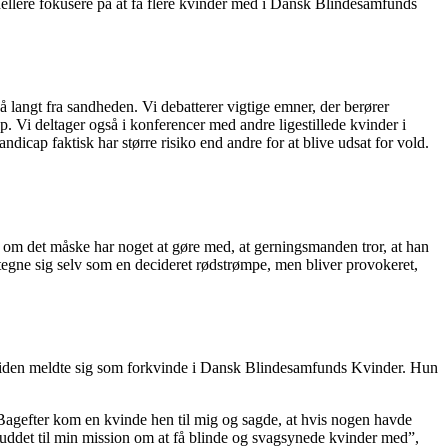
hellere fokusere på at få flere kvinder med i Dansk Blindesamfunds
 langt fra sandheden. Vi debatterer vigtige emner, der berører
. Vi deltager også i konferencer med andre ligestillede kvinder i
cap faktisk har større risiko end andre for at blive udsat for vold.
, om det måske har noget at gøre med, at gerningsmanden tror, at han
betegne sig selv som en decideret rødstrømpe, men bliver provokeret,
år siden meldte sig som forkvinde i Dansk Blindesamfunds Kvinder. Hun
. Bagefter kom en kvinde hen til mig og sagde, at hvis nogen havde
tskuddet til min mission om at få blinde og svagsynede kvinder med”,