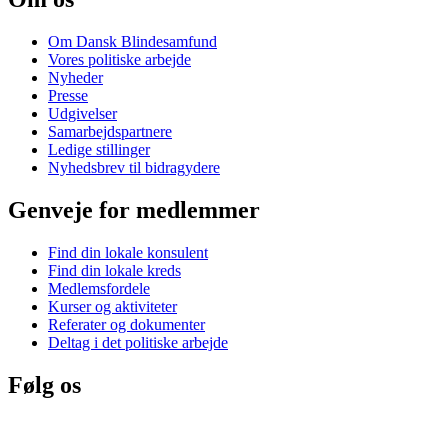
Om Dansk Blindesamfund
Vores politiske arbejde
Nyheder
Presse
Udgivelser
Samarbejdspartnere
Ledige stillinger
Nyhedsbrev til bidragydere
Genveje for medlemmer
Find din lokale konsulent
Find din lokale kreds
Medlemsfordele
Kurser og aktiviteter
Referater og dokumenter
Deltag i det politiske arbejde
Følg os