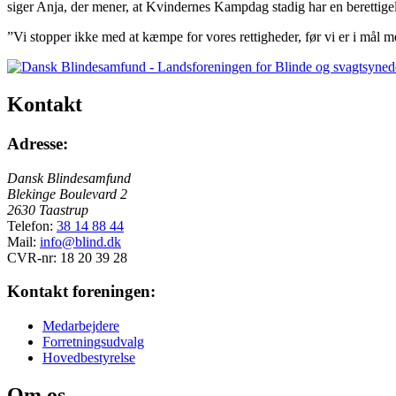
siger Anja, der mener, at Kvindernes Kampdag stadig har en berettigel
”Vi stopper ikke med at kæmpe for vores rettigheder, før vi er i mål 
Kontakt
Adresse:
Dansk Blindesamfund
Blekinge Boulevard 2
2630 Taastrup
Telefon:
38 14 88 44
Mail:
info@blind.dk
CVR-nr: 18 20 39 28
Kontakt foreningen:
Medarbejdere
Forretningsudvalg
Hovedbestyrelse
Om os