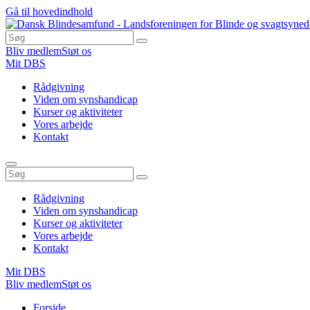
Gå til hovedindhold
Bliv medlem
Støt os
Mit DBS
Rådgivning
Viden om synshandicap
Kurser og aktiviteter
Vores arbejde
Kontakt
Rådgivning
Viden om synshandicap
Kurser og aktiviteter
Vores arbejde
Kontakt
Mit DBS
Bliv medlem
Støt os
Du
Forside