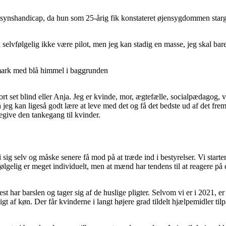
synshandicap, da hun som 25-årig fik konstateret øjensygdommen stargar
al selvfølgelig ikke være pilot, men jeg kan stadig en masse, jeg skal b
stort set blind eller Anja. Jeg er kvinde, mor, ægtefælle, socialpædago
jeg kan ligeså godt lære at leve med det og få det bedste ud af det frem 
egive den tankegang til kvinder.
sig selv og måske senere få mod på at træde ind i bestyrelser. Vi starte
ølgelig er meget individuelt, men at mænd har tendens til at reagere på 
est har barslen og tager sig af de huslige pligter. Selvom vi er i 2021, e
ngigt af køn. Der får kvinderne i langt højere grad tildelt hjælpemidler 