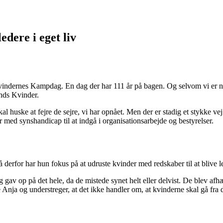
dere i eget liv
 Kvindernes Kampdag. En dag der har 111 år på bagen. Og selvom vi er nå
nds Kvinder.
skal huske at fejre de sejre, vi har opnået. Men der er stadig et stykke ve
r med synshandicap til at indgå i organisationsarbejde og bestyrelser.
å derfor har hun fokus på at udruste kvinder med redskaber til at blive l
gav op på det hele, da de mistede synet helt eller delvist. De blev afh
 Anja og understreger, at det ikke handler om, at kvinderne skal gå fra 