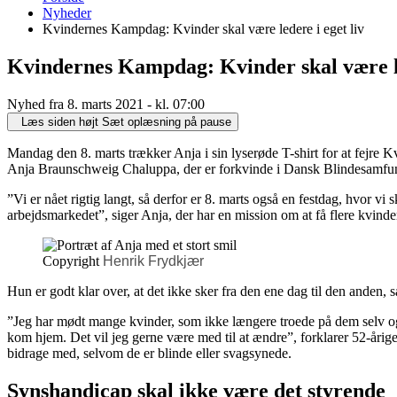
er
Nyheder
her:
Kvindernes Kampdag: Kvinder skal være ledere i eget liv
Kvindernes Kampdag: Kvinder skal være le
Nyhed fra 8. marts 2021 - kl. 07:00
Læs siden højt
Sæt oplæsning på pause
Mandag den 8. marts trækker Anja i sin lyserøde T-shirt for at fejre
Anja Braunschweig Chaluppa, der er forkvinde i Dansk Blindesamfu
”Vi er nået rigtig langt, så derfor er 8. marts også en festdag, hvor vi 
arbejdsmarkedet”, siger Anja, der har en mission om at få flere kvinde
Copyright
Henrik Frydkjær
Hun er godt klar over, at det ikke sker fra den ene dag til den anden, s
”Jeg har mødt mange kvinder, som ikke længere troede på dem selv og 
kom hjem. Det vil jeg gerne være med til at ændre”, forklarer 52-årige
bidrage med, selvom de er blinde eller svagsynede.
Synshandicap skal ikke være det styrende