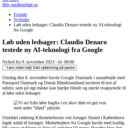
Bliv medlem
Støt os
Du
Forside
er
Nyheder
her:
Løb uden ledsager: Claudio Denaro testede ny AI-teknologi
fra Google
Løb uden ledsager: Claudio Denaro
testede ny AI-teknologi fra Google
Nyhed fra 9. november 2023 - kl. 08:00
Læs siden højt
Sæt oplæsning på pause
Onsdag den 8. november havde Google Danmark i samarbejde med
Parasport Danmark og Dansk Blindesamfund inviteret til test af
udstyr, som på sigt måske kan hjælpe blinde og stærkt svagsynede til
at løbe uden ledsager.
Området omkring Kilometerbroen ved Amager Strand i København
lagde asfalt til forsøget. Medarbejdere fra Google havde med kraftig
lilla spray etableret en linje på omkring 50 meter. Herefter blev den