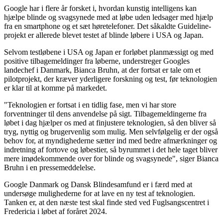
Google har i flere år forsket i, hvordan kunstig intelligens kan
hjælpe blinde og svagsynede med at løbe uden ledsager med hjælp
fra en smartphone og et sæt høretelefoner. Det såkaldte Guideline-
projekt er allerede blevet testet af blinde løbere i USA og Japan.
Selvom testløbene i USA og Japan er forløbet planmæssigt og med
positive tilbagemeldinger fra løberne, understreger Googles
landechef i Danmark, Bianca Bruhn, at der fortsat er tale om et
pilotprojekt, der kræver yderligere forskning og test, før teknologien
er klar til at komme på markedet.
"Teknologien er fortsat i en tidlig fase, men vi har store
forventninger til dens anvendelse på sigt. Tilbagemeldingerne fra
løbet i dag hjælper os med at finjustere teknologien, så den bliver så
tryg, nyttig og brugervenlig som mulig. Men selvfølgelig er der også
behov for, at myndighederne sætter ind med bedre afmærkninger og
indretning af fortove og løbestier, så byrummet i det hele taget bliver
mere imødekommende over for blinde og svagsynede", siger Bianca
Bruhn i en pressemeddelelse.
Google Danmark og Dansk Blindesamfund er i færd med at
undersøge mulighederne for at lave en ny test af teknologien.
Tanken er, at den næste test skal finde sted ved Fuglsangscentret i
Fredericia i løbet af foråret 2024.