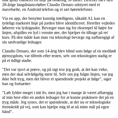
28-årige langdistanceløber Claudio Denaro udstyret med et
mavebælte, en Android-telefon og et sæt høretelefoner.
Via en app, der benytter kunstig intelligens, såkaldt AI, kan en
tydeligt markeret linje på jorden blive identificeret. Herefter vejledes
løberen via lydsignaler. Bevæger man sig for eksempel til højre for
linjen, afspilles en lyd i venstre øre, der hjælper én tilbage på ret
kurs. På den måde kan man via teknologi bevæge sig uafhængigt af
sin sædvanlige ledsager.
Claudio Denaro, der som 14-årig blev blind som følge af en medfødt
øjensygdom, var tilfreds efter testen, selv om teknologien stadig er
på et tidligt stadie.
"Det var sjovt at prøve, og på sigt tror jeg godt, at det kan virke,
men der skal selvfølgelig mere til. Selv om jeg fulgte linjen, var jeg
ikke helt tryg, men det bliver et spændende projekt at følge", siger
han og fortsætter:
"Løb fylder meget i mit liv, men jeg har i mange år været afhængig
af min bror eller en anden ledsager for at kunne praktisere det på en
tryg måde. Jeg synes, det er spændende, at der nu er teknologiske
fremskridt på vej, som kan hjælpe mig til at nå mine mål på egen
hånd".