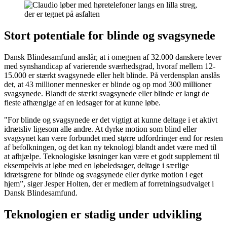
Stort potentiale for blinde og svagsynede
Dansk Blindesamfund anslår, at i omegnen af 32.000 danskere lever
med synshandicap af varierende sværhedsgrad, hvoraf mellem 12-
15.000 er stærkt svagsynede eller helt blinde. På verdensplan anslås
det, at 43 millioner mennesker er blinde og op mod 300 millioner
svagsynede. Blandt de stærkt svagsynede eller blinde er langt de
fleste afhængige af en ledsager for at kunne løbe.
"For blinde og svagsynede er det vigtigt at kunne deltage i et aktivt
idrætsliv ligesom alle andre. At dyrke motion som blind eller
svagsynet kan være forbundet med større udfordringer end for resten
af befolkningen, og det kan ny teknologi blandt andet være med til
at afhjælpe. Teknologiske løsninger kan være et godt supplement til
eksempelvis at løbe med en løbeledsager, deltage i særlige
idrætsgrene for blinde og svagsynede eller dyrke motion i eget
hjem”, siger Jesper Holten, der er medlem af forretningsudvalget i
Dansk Blindesamfund.
Teknologien er stadig under udvikling